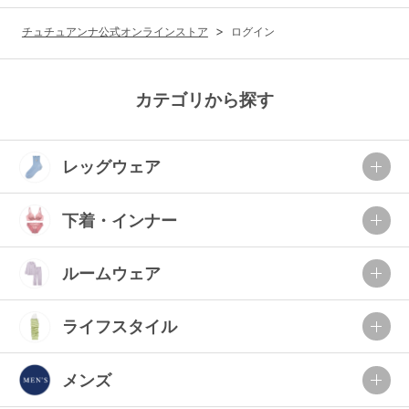
G65
G70
G75
チュチュアンナ公式オンラインストア
ログイン
～999円
1,000～1,999円
H70
H75
2,000～2,999円
3,000～3,999円
SS
S
M
カテゴリから探す
L
LL
3L
4,000円～
3足￥1,188靴下
レッグウェア
S-AB
S-CD
S-EF
セールアイテムから探す
M-AB
M-CD
M-EF
下着・インナー
セールアイテム
L-AB
L-CD
L-EF
その他から探す
ルームウェア
LL-EF
お気に入り
ライフスタイル
サイズの表示を閉じる
新着アイテム
メンズ