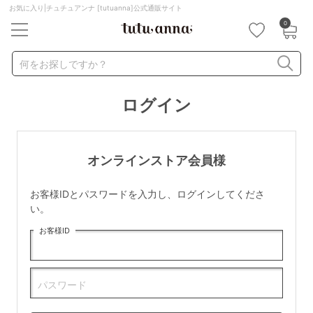
お気に入り|チュチュアンナ [tutuanna]公式通販サイト
0
キーワード・品番から探す
検索を閉じる
何をお探しですか？
ログイン
ナイトブラ
ノンワイヤー
特盛ブラ
チューブトップ
折り畳み
パジャマ
ストッキング
キャミソール
オンラインストア会員様
ルームウェア
育乳ブラ
アームカバー
お客様IDとパスワードを入力し、ログインしてくださ
カテゴリから探す
い。
お客様ID
レッグウェア
下着
ルームウェア
ライフスタイル
パスワード
メンズ
キッズ