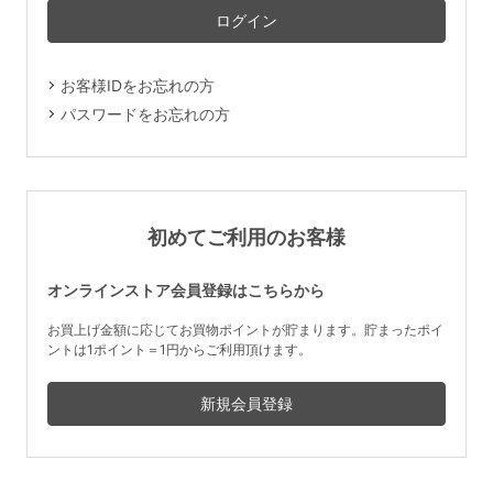
マタニティ
ギフトラッピング
お客様IDをお忘れの方
SALE
パスワードをお忘れの方
サイズからブラを探す
A60
A65
A70
A75
初めてご利用のお客様
B65
B70
B75
B80
オンラインストア会員登録はこちらから
C65
C70
C75
C80
C85
お買上げ金額に応じてお買物ポイントが貯まります。貯まったポイ
ントは1ポイント＝1円からご利用頂けます。
D65
D70
D75
D80
D85
すべてのサイズを表示する
E65
E70
E75
E80
E85
F65
F70
F75
F80
価格帯から探す