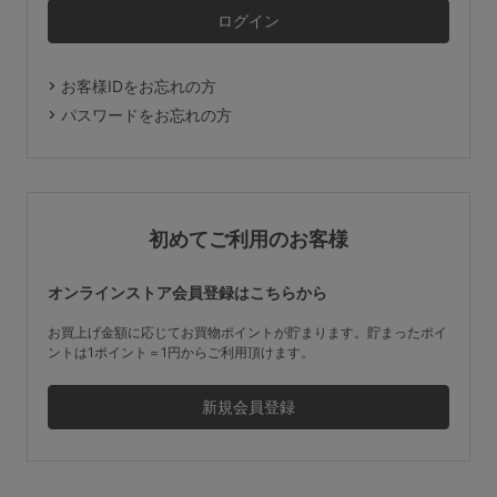
マタニティ
ギフトラッピング
お客様IDをお忘れの方
SALE
パスワードをお忘れの方
サイズからブラを探す
A60
A65
A70
A75
初めてご利用のお客様
B65
B70
B75
B80
オンラインストア会員登録はこちらから
C65
C70
C75
C80
C85
お買上げ金額に応じてお買物ポイントが貯まります。貯まったポイ
ントは1ポイント＝1円からご利用頂けます。
D65
D70
D75
D80
D85
すべてのサイズを表示する
E65
E70
E75
E80
E85
F65
F70
F75
F80
価格帯から探す