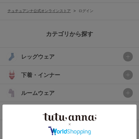
G65
G70
G75
チュチュアンナ公式オンラインストア
ログイン
～999円
1,000～1,999円
H70
H75
2,000～2,999円
3,000～3,999円
SS
S
M
カテゴリから探す
L
LL
3L
4,000円～
3足￥1,188靴下
レッグウェア
S-AB
S-CD
S-EF
セールアイテムから探す
M-AB
M-CD
M-EF
下着・インナー
セールアイテム
L-AB
L-CD
L-EF
その他から探す
ルームウェア
LL-EF
お気に入り
ライフスタイル
サイズの表示を閉じる
新着アイテム
メンズ