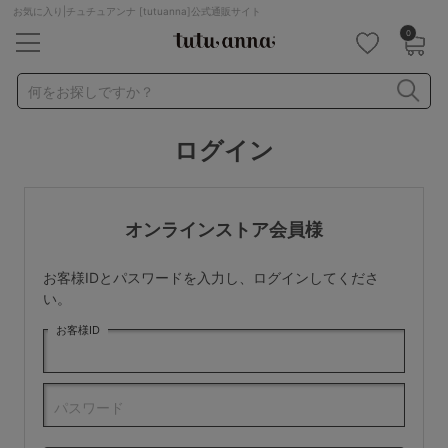
お気に入り|チュチュアンナ [tutuanna]公式通販サイト
0
キーワード・品番から探す
検索を閉じる
何をお探しですか？
ログイン
ナイトブラ
ノンワイヤー
特盛ブラ
チューブトップ
折り畳み
パジャマ
ストッキング
キャミソール
オンラインストア会員様
ルームウェア
育乳ブラ
アームカバー
お客様IDとパスワードを入力し、ログインしてくださ
カテゴリから探す
い。
お客様ID
レッグウェア
下着
ルームウェア
ライフスタイル
パスワード
メンズ
キッズ