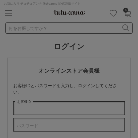
お気に入り|チュチュアンナ [tutuanna]公式通販サイト
0
キーワード・品番から探す
検索を閉じる
何をお探しですか？
ログイン
ナイトブラ
ノンワイヤー
特盛ブラ
チューブトップ
折り畳み
パジャマ
ストッキング
キャミソール
オンラインストア会員様
ルームウェア
育乳ブラ
アームカバー
お客様IDとパスワードを入力し、ログインしてくださ
カテゴリから探す
い。
お客様ID
レッグウェア
下着
ルームウェア
ライフスタイル
パスワード
メンズ
キッズ