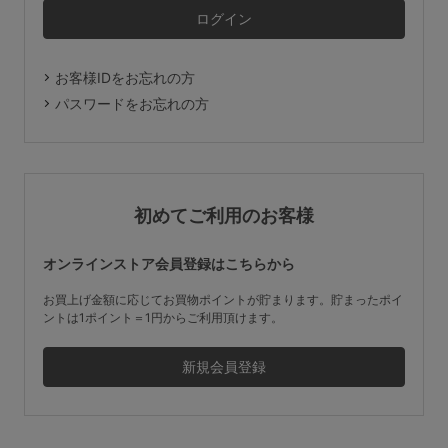
マタニティ
ギフトラッピング
お客様IDをお忘れの方
SALE
パスワードをお忘れの方
サイズからブラを探す
A60
A65
A70
A75
初めてご利用のお客様
B65
B70
B75
B80
オンラインストア会員登録はこちらから
C65
C70
C75
C80
C85
お買上げ金額に応じてお買物ポイントが貯まります。貯まったポイ
ントは1ポイント＝1円からご利用頂けます。
D65
D70
D75
D80
D85
すべてのサイズを表示する
E65
E70
E75
E80
E85
F65
F70
F75
F80
価格帯から探す