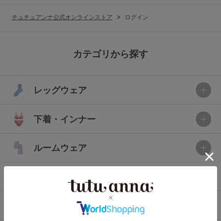
G65
G70
G75
チュチュアンナ公式オンラインストア
ログイン
～999円
1,000～1,999円
H70
H75
2,000～2,999円
3,000～3,999円
SS
S
M
カテゴリから探す
L
LL
3L
4,000円～
3足￥1,188靴下
レッグウェア
S-AB
S-CD
S-EF
セールアイテムから探す
M-AB
M-CD
M-EF
下着・インナー
セールアイテム
L-AB
L-CD
L-EF
その他から探す
ルームウェア
LL-EF
お気に入り
ライフスタイル
サイズの表示を閉じる
新着アイテム
メンズ