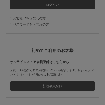
マタニティ
ギフトラッピング
お客様IDをお忘れの方
SALE
パスワードをお忘れの方
サイズからブラを探す
A60
A65
A70
A75
初めてご利用のお客様
B65
B70
B75
B80
オンラインストア会員登録はこちらから
C65
C70
C75
C80
C85
お買上げ金額に応じてお買物ポイントが貯まります。貯まったポイ
ントは1ポイント＝1円からご利用頂けます。
D65
D70
D75
D80
D85
すべてのサイズを表示する
E65
E70
E75
E80
E85
F65
F70
F75
F80
価格帯から探す