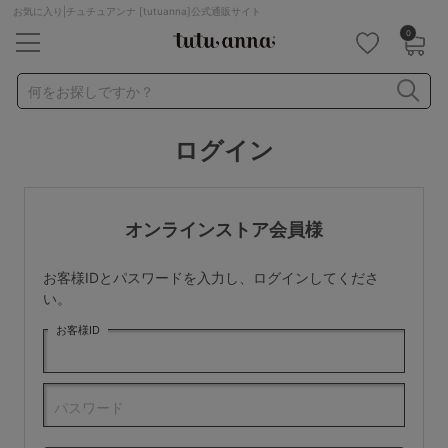
お気に入り|チュチュアンナ [tutuanna]公式通販サイト
0
キーワード・品番から探す
検索を閉じる
何をお探しですか？
ログイン
ナイトブラ
ノンワイヤー
特盛ブラ
チューブトップ
折り畳み
パジャマ
ストッキング
キャミソール
オンラインストア会員様
ルームウェア
育乳ブラ
アームカバー
お客様IDとパスワードを入力し、ログインしてくださ
カテゴリから探す
い。
お客様ID
レッグウェア
下着
ルームウェア
ライフスタイル
パスワード
メンズ
キッズ