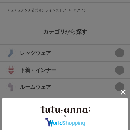
G65
G70
G75
チュチュアンナ公式オンラインストア
ログイン
～999円
1,000～1,999円
H70
H75
2,000～2,999円
3,000～3,999円
SS
S
M
カテゴリから探す
L
LL
3L
4,000円～
3足￥1,188靴下
レッグウェア
S-AB
S-CD
S-EF
セールアイテムから探す
M-AB
M-CD
M-EF
下着・インナー
セールアイテム
L-AB
L-CD
L-EF
その他から探す
ルームウェア
LL-EF
お気に入り
ライフスタイル
サイズの表示を閉じる
新着アイテム
メンズ