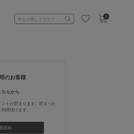
0
何をお探しですか？
1,000～1,999円
3,000～3,999円
用のお客様
こちらから
3足￥1,188靴下
イントが貯まります。貯まった
ご利用頂けます。