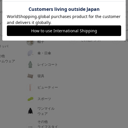
ジャマ
ス
ス
アームカバー
ンピース
メンズインナ
キ
手袋
ー
ー
5
ップス
メンズ
キ
マフラー・テ
ルームウェア
ル
ィペット
0
トム
その他メンズ
そ
帽子
リッパ
0
C85
傘・日傘
の他
0
D85
ームウェア
レインコート
0
E85
寝具
ビューティー
0
スポーツ
ワンマイル
ウェア
その他
ライフスタイ