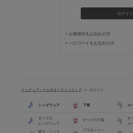
ルームウェア
ライフスタイル
お客様IDをお忘れの方
メンズ
パスワードをお忘れの方
キッズ
マタニティ
チュチュアンナ公式オンラインストア
ログイン
ギフトラッピング
レッグウェア
下着
ル
SALE
すべての
す
すべての下着
レッグウェア
ル
ブラ＆ショー
靴下・ソック