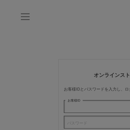
キーワード・品番から探す
ナイトブラ
ノンワイヤー
特盛ブラ
チューブトップ
折り畳
キャミソール
ルームウェア
育乳ブラ
アームカバー
オンラインス
カテゴリから探す
お客様IDとパスワードを入力し、
レッグウェア
お客様ID
下着
パスワード