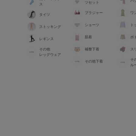
サイズからブラを探す
パ
ツセット
ス
ブラジャー
ワ
タイツ
A60
A65
A70
A7
ショーツ
ト
ストッキング
B65
B70
B75
B8
肌着
ボ
レギンス
その他
補整下着
ス
C65
C70
C75
C8
レッグウェア
そ
その他下着
D65
D70
D75
D8
ル
E65
E70
E75
E8
F65
F70
F75
F8
G65
G70
G75
H70
H75