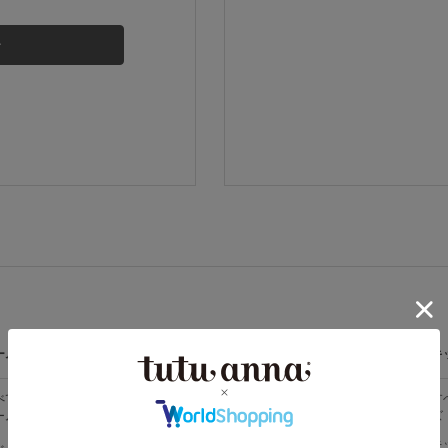
その他から探す
お気に入り
新着アイテム
ランキング
高評価レビューアイテム
ームウェア
ライフスタイル
メンズ
キ
WEB限定アイテム
べての
すべての
すべてのメン
す
ームウェア
ライフスタイ
ズ
ズ
ル
特集ページ
メンズソック
キ