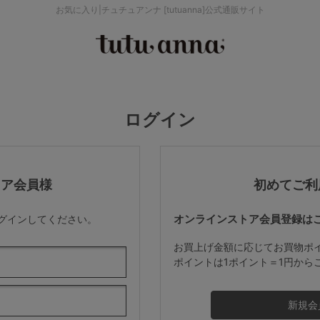
お気に入り|チュチュアンナ [tutuanna]公式通販サイト
検索を閉じる
価格帯から探す
ログイン
～999円
み
パジャマ
ストッキング
2,000～2,999円
トア会員様
初めてご利
オンラインストア会員登録は
ログインしてください。
4,000円～
お買上げ金額に応じてお買物ポ
ポイントは1ポイント＝1円から
セールアイテムから探す
セールアイテム