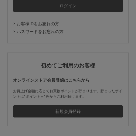
マタニティ
ギフトラッピング
お客様IDをお忘れの方
SALE
パスワードをお忘れの方
サイズからブラを探す
A60
A65
A70
A75
初めてご利用のお客様
B65
B70
B75
B80
オンラインストア会員登録はこちらから
C65
C70
C75
C80
C85
お買上げ金額に応じてお買物ポイントが貯まります。貯まったポイ
ントは1ポイント＝1円からご利用頂けます。
D65
D70
D75
D80
D85
すべてのサイズを表示する
E65
E70
E75
E80
E85
F65
F70
F75
F80
価格帯から探す