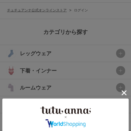
G65
G70
G75
チュチュアンナ公式オンラインストア
ログイン
～999円
1,000～1,999円
H70
H75
2,000～2,999円
3,000～3,999円
SS
S
M
カテゴリから探す
L
LL
3L
4,000円～
3足￥1,188靴下
レッグウェア
S-AB
S-CD
S-EF
セールアイテムから探す
M-AB
M-CD
M-EF
下着・インナー
セールアイテム
L-AB
L-CD
L-EF
その他から探す
ルームウェア
LL-EF
お気に入り
ライフスタイル
サイズの表示を閉じる
新着アイテム
メンズ