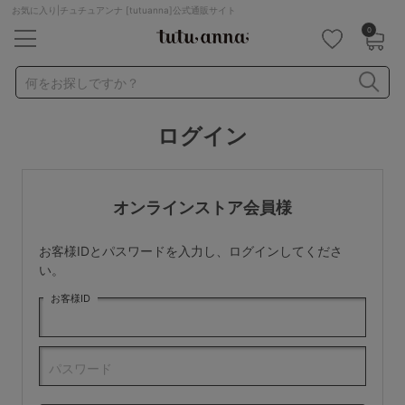
お気に入り|チュチュアンナ [tutuanna]公式通販サイト
0
キーワード・品番から探す
検索を閉じる
何をお探しですか？
ログイン
ナイトブラ
ノンワイヤー
特盛ブラ
チューブトップ
折り畳み
パジャマ
ストッキング
キャミソール
オンラインストア会員様
ルームウェア
育乳ブラ
アームカバー
お客様IDとパスワードを入力し、ログインしてくださ
カテゴリから探す
い。
お客様ID
レッグウェア
下着
ルームウェア
ライフスタイル
パスワード
メンズ
キッズ