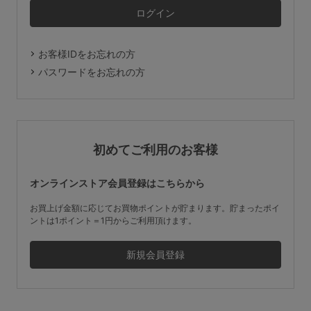
マタニティ
ギフトラッピング
お客様IDをお忘れの方
SALE
パスワードをお忘れの方
サイズからブラを探す
A60
A65
A70
A75
初めてご利用のお客様
B65
B70
B75
B80
オンラインストア会員登録はこちらから
C65
C70
C75
C80
C85
お買上げ金額に応じてお買物ポイントが貯まります。貯まったポイ
ントは1ポイント＝1円からご利用頂けます。
D65
D70
D75
D80
D85
すべてのサイズを表示する
E65
E70
E75
E80
E85
F65
F70
F75
F80
価格帯から探す