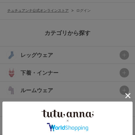
G65
G70
G75
チュチュアンナ公式オンラインストア
ログイン
～999円
1,000～1,999円
H70
H75
2,000～2,999円
3,000～3,999円
SS
S
M
カテゴリから探す
L
LL
3L
4,000円～
3足￥1,188靴下
レッグウェア
S-AB
S-CD
S-EF
セールアイテムから探す
M-AB
M-CD
M-EF
下着・インナー
セールアイテム
L-AB
L-CD
L-EF
その他から探す
ルームウェア
LL-EF
お気に入り
ライフスタイル
サイズの表示を閉じる
新着アイテム
メンズ