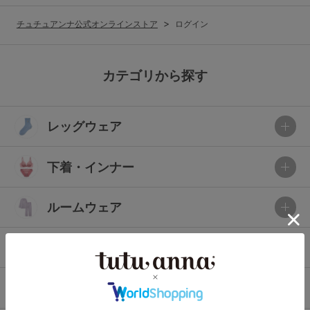
G65
G70
G75
チュチュアンナ公式オンラインストア
ログイン
～999円
1,000～1,999円
H70
H75
2,000～2,999円
3,000～3,999円
SS
S
M
カテゴリから探す
L
LL
3L
4,000円～
3足￥1,188靴下
レッグウェア
S-AB
S-CD
S-EF
セールアイテムから探す
M-AB
M-CD
M-EF
下着・インナー
セールアイテム
L-AB
L-CD
L-EF
その他から探す
ルームウェア
LL-EF
お気に入り
ライフスタイル
サイズの表示を閉じる
新着アイテム
メンズ