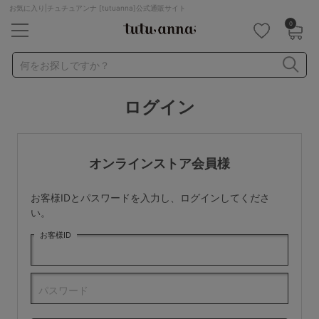
お気に入り|チュチュアンナ [tutuanna]公式通販サイト
0
キーワード・品番から探す
検索を閉じる
何をお探しですか？
ログイン
ナイトブラ
ノンワイヤー
特盛ブラ
チューブトップ
折り畳み
パジャマ
ストッキング
キャミソール
オンラインストア会員様
ルームウェア
育乳ブラ
アームカバー
お客様IDとパスワードを入力し、ログインしてくださ
カテゴリから探す
い。
お客様ID
レッグウェア
下着
ルームウェア
ライフスタイル
パスワード
メンズ
キッズ