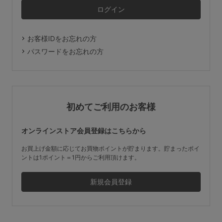
マタニティ
ギフトラッピング
お客様IDをお忘れの方
SALE
パスワードをお忘れの方
サイズからブラを探す
A60
A65
A70
A75
初めてご利用のお客様
B65
B70
B75
B80
オンラインストア会員登録はこちらから
C65
C70
C75
C80
C85
お買上げ金額に応じてお買物ポイントが貯まります。貯まったポイ
ントは1ポイント＝1円からご利用頂けます。
D65
D70
D75
D80
D85
すべてのサイズを表示する
E65
E70
E75
E80
E85
F65
F70
F75
F80
価格帯から探す