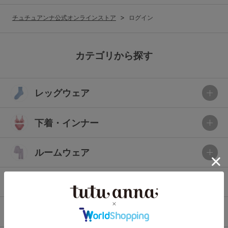
G65
G70
G75
チュチュアンナ公式オンラインストア
ログイン
～999円
1,000～1,999円
H70
H75
2,000～2,999円
3,000～3,999円
SS
S
M
カテゴリから探す
L
LL
3L
4,000円～
3足￥1,188靴下
レッグウェア
S-AB
S-CD
S-EF
セールアイテムから探す
M-AB
M-CD
M-EF
下着・インナー
セールアイテム
L-AB
L-CD
L-EF
その他から探す
ルームウェア
LL-EF
お気に入り
ライフスタイル
サイズの表示を閉じる
新着アイテム
メンズ