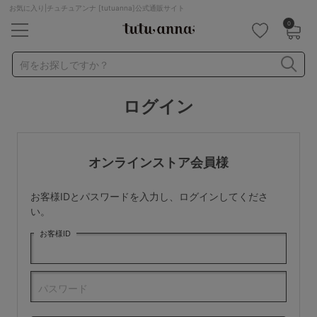
お気に入り|チュチュアンナ [tutuanna]公式通販サイト
0
キーワード・品番から探す
検索を閉じる
何をお探しですか？
ログイン
ナイトブラ
ノンワイヤー
特盛ブラ
チューブトップ
折り畳み
パジャマ
ストッキング
キャミソール
オンラインストア会員様
ルームウェア
育乳ブラ
アームカバー
お客様IDとパスワードを入力し、ログインしてくださ
カテゴリから探す
い。
お客様ID
レッグウェア
下着
ルームウェア
ライフスタイル
パスワード
メンズ
キッズ