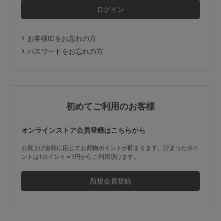
マタニティ
ギフトラッピング
お客様IDをお忘れの方
SALE
パスワードをお忘れの方
サイズからブラを探す
A60
A65
A70
A75
初めてご利用のお客様
B65
B70
B75
B80
オンラインストア会員登録はこちらから
C65
C70
C75
C80
C85
お買上げ金額に応じてお買物ポイントが貯まります。貯まったポイ
ントは1ポイント＝1円からご利用頂けます。
D65
D70
D75
D80
D85
すべてのサイズを表示する
E65
E70
E75
E80
E85
F65
F70
F75
F80
価格帯から探す