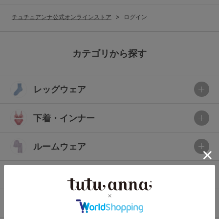
G65
G70
G75
チュチュアンナ公式オンラインストア
ログイン
～999円
1,000～1,999円
H70
H75
2,000～2,999円
3,000～3,999円
SS
S
M
カテゴリから探す
L
LL
3L
4,000円～
3足￥1,188靴下
レッグウェア
S-AB
S-CD
S-EF
セールアイテムから探す
M-AB
M-CD
M-EF
下着・インナー
セールアイテム
L-AB
L-CD
L-EF
その他から探す
ルームウェア
LL-EF
お気に入り
ライフスタイル
サイズの表示を閉じる
新着アイテム
メンズ