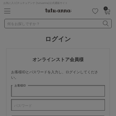
お気に入り|チュチュアンナ [tutuanna]公式通販サイト
0
キーワード・品番から探す
検索を閉じる
何をお探しですか？
ログイン
ナイトブラ
ノンワイヤー
特盛ブラ
チューブトップ
折り畳み
パジャマ
ストッキング
キャミソール
オンラインストア会員様
ルームウェア
育乳ブラ
アームカバー
お客様IDとパスワードを入力し、ログインしてくださ
カテゴリから探す
い。
お客様ID
レッグウェア
下着
ルームウェア
ライフスタイル
パスワード
メンズ
キッズ