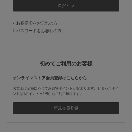
マタニティ
ギフトラッピング
お客様IDをお忘れの方
SALE
パスワードをお忘れの方
サイズからブラを探す
A60
A65
A70
A75
初めてご利用のお客様
B65
B70
B75
B80
オンラインストア会員登録はこちらから
C65
C70
C75
C80
C85
お買上げ金額に応じてお買物ポイントが貯まります。貯まったポイ
ントは1ポイント＝1円からご利用頂けます。
D65
D70
D75
D80
D85
すべてのサイズを表示する
E65
E70
E75
E80
E85
F65
F70
F75
F80
価格帯から探す