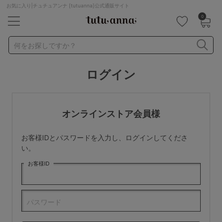
お気に入り|チュチュアンナ [tutuanna]公式通販サイト
0
キーワード・品番から探す
検索を閉じる
何をお探しですか？
ログイン
ナイトブラ
ノンワイヤー
特盛ブラ
チューブトップ
折り畳み
パジャマ
ストッキング
キャミソール
オンラインストア会員様
ルームウェア
育乳ブラ
アームカバー
お客様IDとパスワードを入力し、ログインしてくださ
カテゴリから探す
い。
お客様ID
レッグウェア
下着
ルームウェア
ライフスタイル
パスワード
メンズ
キッズ