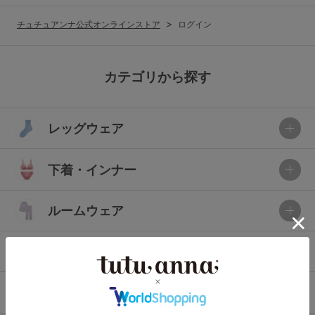
G65
G70
G75
チュチュアンナ公式オンラインストア
ログイン
～999円
1,000～1,999円
H70
H75
2,000～2,999円
3,000～3,999円
SS
S
M
カテゴリから探す
L
LL
3L
4,000円～
3足￥1,188靴下
レッグウェア
S-AB
S-CD
S-EF
セールアイテムから探す
M-AB
M-CD
M-EF
下着・インナー
セールアイテム
L-AB
L-CD
L-EF
その他から探す
ルームウェア
LL-EF
お気に入り
ライフスタイル
サイズの表示を閉じる
新着アイテム
メンズ