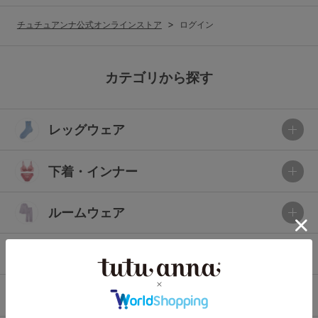
G65
G70
G75
チュチュアンナ公式オンラインストア
ログイン
～999円
1,000～1,999円
H70
H75
2,000～2,999円
3,000～3,999円
SS
S
M
カテゴリから探す
L
LL
3L
4,000円～
3足￥1,188靴下
レッグウェア
S-AB
S-CD
S-EF
セールアイテムから探す
M-AB
M-CD
M-EF
下着・インナー
セールアイテム
L-AB
L-CD
L-EF
その他から探す
ルームウェア
LL-EF
お気に入り
ライフスタイル
サイズの表示を閉じる
新着アイテム
メンズ