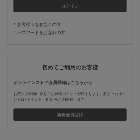
マタニティ
ギフトラッピング
お客様IDをお忘れの方
SALE
パスワードをお忘れの方
サイズからブラを探す
A60
A65
A70
A75
初めてご利用のお客様
B65
B70
B75
B80
オンラインストア会員登録はこちらから
C65
C70
C75
C80
C85
お買上げ金額に応じてお買物ポイントが貯まります。貯まったポイ
ントは1ポイント＝1円からご利用頂けます。
D65
D70
D75
D80
D85
すべてのサイズを表示する
E65
E70
E75
E80
E85
F65
F70
F75
F80
価格帯から探す