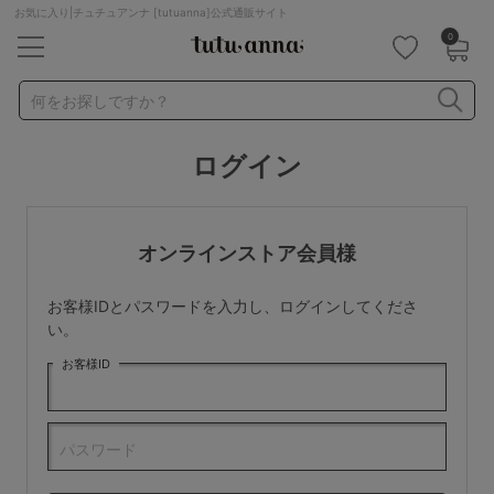
お気に入り|チュチュアンナ [tutuanna]公式通販サイト
0
キーワード・品番から探す
検索を閉じる
何をお探しですか？
ログイン
ナイトブラ
ノンワイヤー
特盛ブラ
チューブトップ
折り畳み
パジャマ
ストッキング
キャミソール
オンラインストア会員様
ルームウェア
育乳ブラ
アームカバー
お客様IDとパスワードを入力し、ログインしてくださ
カテゴリから探す
い。
お客様ID
レッグウェア
下着
ルームウェア
ライフスタイル
パスワード
メンズ
キッズ