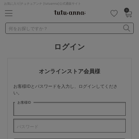
お気に入り|チュチュアンナ [tutuanna]公式通販サイト
0
キーワード・品番から探す
検索を閉じる
何をお探しですか？
ログイン
ナイトブラ
ノンワイヤー
特盛ブラ
チューブトップ
折り畳み
パジャマ
ストッキング
キャミソール
オンラインストア会員様
ルームウェア
育乳ブラ
アームカバー
お客様IDとパスワードを入力し、ログインしてくださ
カテゴリから探す
い。
お客様ID
レッグウェア
下着
ルームウェア
ライフスタイル
パスワード
メンズ
キッズ