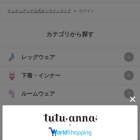
G65
G70
G75
チュチュアンナ公式オンラインストア
ログイン
～999円
1,000～1,999円
H70
H75
2,000～2,999円
3,000～3,999円
SS
S
M
カテゴリから探す
L
LL
3L
4,000円～
3足￥1,188靴下
レッグウェア
S-AB
S-CD
S-EF
セールアイテムから探す
M-AB
M-CD
M-EF
下着・インナー
セールアイテム
L-AB
L-CD
L-EF
その他から探す
ルームウェア
LL-EF
お気に入り
ライフスタイル
サイズの表示を閉じる
新着アイテム
メンズ