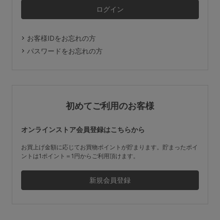
マタニティ
ギフトラッピング
お客様IDをお忘れの方
SALE
パスワードをお忘れの方
サイズからブラを探す
A60
A65
A70
A75
初めてご利用のお客様
B65
B70
B75
B80
オンラインストア会員登録はこちらから
C65
C70
C75
C80
C85
お買上げ金額に応じてお買物ポイントが貯まります。貯まったポイ
ントは1ポイント＝1円からご利用頂けます。
D65
D70
D75
D80
D85
すべてのサイズを表示する
E65
E70
E75
E80
E85
F65
F70
F75
F80
価格帯から探す