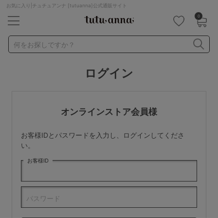
お気に入り|チュチュアンナ [tutuanna]公式通販サイト
0
キーワード・品番から探す
検索を閉じる
何をお探しですか？
ログイン
ナイトブラ
ノンワイヤー
特盛ブラ
チューブトップ
折り畳み
パジャマ
ストッキング
キャミソール
オンラインストア会員様
ルームウェア
育乳ブラ
アームカバー
お客様IDとパスワードを入力し、ログインしてくださ
カテゴリから探す
い。
お客様ID
レッグウェア
下着
ルームウェア
ライフスタイル
パスワード
メンズ
キッズ