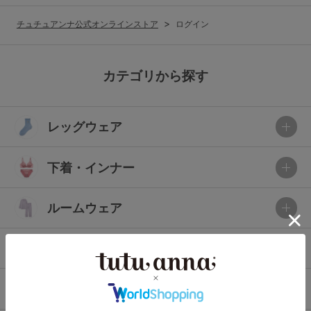
G65
G70
G75
チュチュアンナ公式オンラインストア
ログイン
～999円
1,000～1,999円
H70
H75
2,000～2,999円
3,000～3,999円
SS
S
M
カテゴリから探す
L
LL
3L
4,000円～
3足￥1,188靴下
レッグウェア
S-AB
S-CD
S-EF
セールアイテムから探す
M-AB
M-CD
M-EF
下着・インナー
セールアイテム
L-AB
L-CD
L-EF
その他から探す
ルームウェア
LL-EF
お気に入り
ライフスタイル
サイズの表示を閉じる
新着アイテム
メンズ