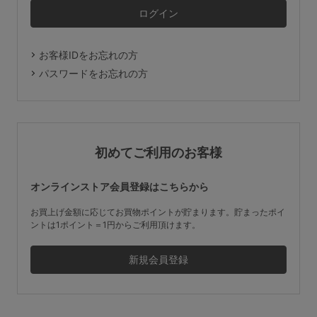
マタニティ
ギフトラッピング
お客様IDをお忘れの方
SALE
パスワードをお忘れの方
サイズからブラを探す
A60
A65
A70
A75
初めてご利用のお客様
B65
B70
B75
B80
オンラインストア会員登録はこちらから
C65
C70
C75
C80
C85
お買上げ金額に応じてお買物ポイントが貯まります。貯まったポイ
ントは1ポイント＝1円からご利用頂けます。
D65
D70
D75
D80
D85
すべてのサイズを表示する
E65
E70
E75
E80
E85
F65
F70
F75
F80
価格帯から探す