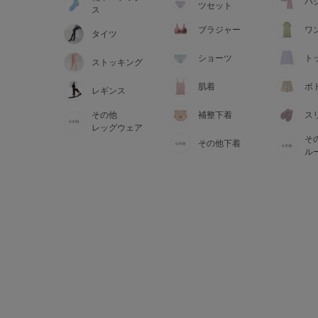
サイズからブラを探す
パ
ツセット
ス
ブラジャー
ワ
タイツ
A60
A65
A70
A7
ショーツ
ト
ストッキング
B65
B70
B75
B8
肌着
ボ
レギンス
その他
補整下着
ス
C65
C70
C75
C8
レッグウェア
そ
その他下着
D65
D70
D75
D8
ル
E65
E70
E75
E8
F65
F70
F75
F8
G65
G70
G75
H70
H75