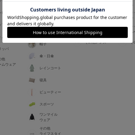
ジャマ
ス
ス
アームカバー
ンピース
メンズインナ
キ
手袋
ー
ー
5
ップス
メンズ
キ
マフラー・テ
ルームウェア
ル
ィペット
0
トム
その他メンズ
そ
帽子
リッパ
0
C85
傘・日傘
の他
0
D85
ームウェア
レインコート
0
E85
寝具
ビューティー
0
スポーツ
ワンマイル
ウェア
その他
ライフスタイ