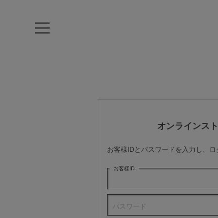
キーワード・品番から探す
ナイトブラ
ノンワイヤー
特盛ブラ
チューブトップ
折り畳
キャミソール
ルームウェア
育乳ブラ
アームカバー
オンラインス
カテゴリから探す
お客様IDとパスワードを入力し、
レッグウェア
お客様ID
下着
パスワード