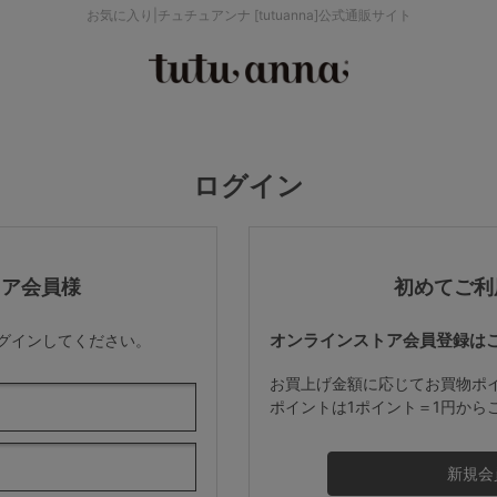
お気に入り|チュチュアンナ [tutuanna]公式通販サイト
検索を閉じる
価格帯から探す
ログイン
～999円
み
パジャマ
ストッキング
2,000～2,999円
トア会員様
初めてご利
オンラインストア会員登録は
ログインしてください。
4,000円～
お買上げ金額に応じてお買物ポ
ポイントは1ポイント＝1円から
セールアイテムから探す
セールアイテム