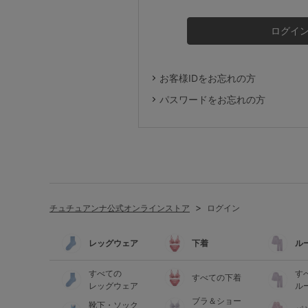
ルームウェア
ライフスタイル
お客様IDをお忘れの方
メンズ
パスワードをお忘れの方
キッズ
マタニティ
チュチュアンナ公式オンラインストア
ログイン
ギフトラッピング
レッグウェア
下着
ル
SALE
すべての
す
すべての下着
レッグウェア
ル
ブラ＆ショー
靴下・ソック