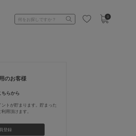
0
何をお探しですか？
1,000～1,999円
3,000～3,999円
用のお客様
こちらから
3足￥1,188靴下
イントが貯まります。貯まった
ご利用頂けます。