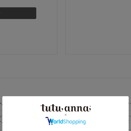
その他から探す
お気に入り
新着アイテム
ランキング
高評価レビューアイテム
ームウェア
ライフスタイル
メンズ
キ
WEB限定アイテム
べての
すべての
すべてのメン
す
ームウェア
ライフスタイ
ズ
ズ
ル
特集ページ
メンズソック
キ