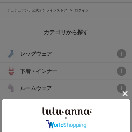
G65
G70
G75
チュチュアンナ公式オンラインストア
ログイン
～999円
1,000～1,999円
H70
H75
2,000～2,999円
3,000～3,999円
SS
S
M
カテゴリから探す
L
LL
3L
4,000円～
3足￥1,188靴下
レッグウェア
S-AB
S-CD
S-EF
セールアイテムから探す
M-AB
M-CD
M-EF
下着・インナー
セールアイテム
L-AB
L-CD
L-EF
その他から探す
ルームウェア
LL-EF
お気に入り
ライフスタイル
サイズの表示を閉じる
新着アイテム
メンズ