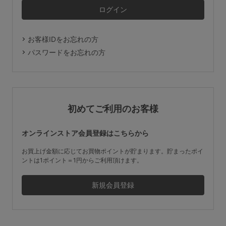
マタニティ
ギフトラッピング
お客様IDをお忘れの方
SALE
パスワードをお忘れの方
サイズからブラを探す
A60
A65
A70
A75
初めてご利用のお客様
B65
B70
B75
B80
オンラインストア会員登録はこちらから
C65
C70
C75
C80
C85
お買上げ金額に応じてお買物ポイントが貯まります。貯まったポイ
ントは1ポイント＝1円からご利用頂けます。
D65
D70
D75
D80
D85
すべてのサイズを表示する
E65
E70
E75
E80
E85
F65
F70
F75
F80
価格帯から探す