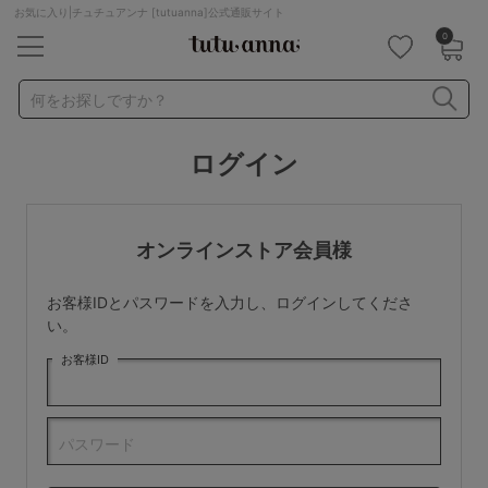
お気に入り|チュチュアンナ [tutuanna]公式通販サイト
0
キーワード・品番から探す
検索を閉じる
何をお探しですか？
ログイン
ナイトブラ
ノンワイヤー
特盛ブラ
チューブトップ
折り畳み
パジャマ
ストッキング
キャミソール
オンラインストア会員様
ルームウェア
育乳ブラ
アームカバー
お客様IDとパスワードを入力し、ログインしてくださ
カテゴリから探す
い。
お客様ID
レッグウェア
下着
ルームウェア
ライフスタイル
パスワード
メンズ
キッズ