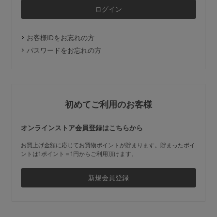
マタニティ
ギフトラッピング
お客様IDをお忘れの方
SALE
パスワードをお忘れの方
サイズからブラを探す
A60
A65
A70
A75
初めてご利用のお客様
B65
B70
B75
B80
オンラインストア会員登録はこちらから
C65
C70
C75
C80
C85
お買上げ金額に応じてお買物ポイントが貯まります。貯まったポイ
ントは1ポイント＝1円からご利用頂けます。
D65
D70
D75
D80
D85
すべてのサイズを表示する
E65
E70
E75
E80
E85
F65
F70
F75
F80
価格帯から探す