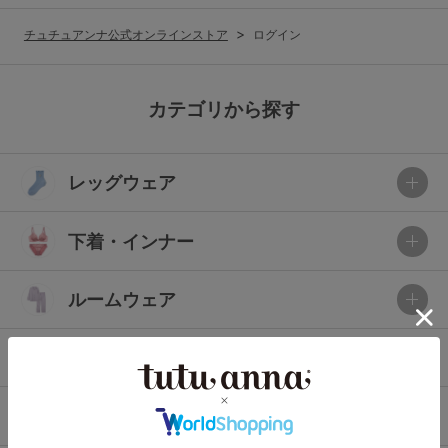
G65
G70
G75
チュチュアンナ公式オンラインストア
ログイン
～999円
1,000～1,999円
H70
H75
2,000～2,999円
3,000～3,999円
SS
S
M
カテゴリから探す
L
LL
3L
4,000円～
3足￥1,188靴下
レッグウェア
S-AB
S-CD
S-EF
セールアイテムから探す
M-AB
M-CD
M-EF
下着・インナー
セールアイテム
L-AB
L-CD
L-EF
その他から探す
ルームウェア
LL-EF
お気に入り
ライフスタイル
サイズの表示を閉じる
新着アイテム
メンズ