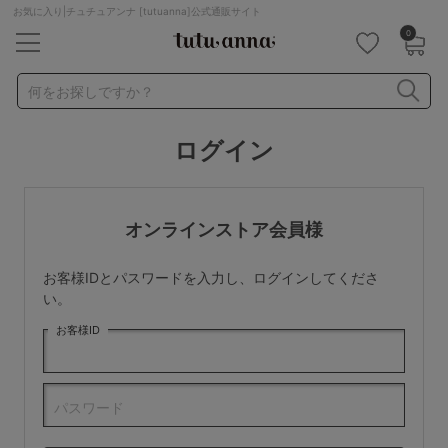
お気に入り|チュチュアンナ [tutuanna]公式通販サイト
0
キーワード・品番から探す
検索を閉じる
何をお探しですか？
ログイン
ナイトブラ
ノンワイヤー
特盛ブラ
チューブトップ
折り畳み
パジャマ
ストッキング
キャミソール
オンラインストア会員様
ルームウェア
育乳ブラ
アームカバー
お客様IDとパスワードを入力し、ログインしてくださ
カテゴリから探す
い。
お客様ID
レッグウェア
下着
ルームウェア
ライフスタイル
パスワード
メンズ
キッズ