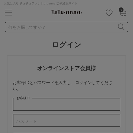
お気に入り|チュチュアンナ [tutuanna]公式通販サイト
0
キーワード・品番から探す
検索を閉じる
何をお探しですか？
ログイン
ナイトブラ
ノンワイヤー
特盛ブラ
チューブトップ
折り畳み
パジャマ
ストッキング
キャミソール
オンラインストア会員様
ルームウェア
育乳ブラ
アームカバー
お客様IDとパスワードを入力し、ログインしてくださ
カテゴリから探す
い。
お客様ID
レッグウェア
下着
ルームウェア
ライフスタイル
パスワード
メンズ
キッズ