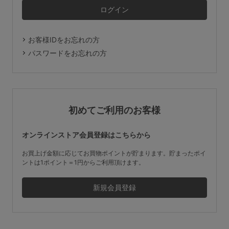
マタニティ
ギフトラッピング
お客様IDをお忘れの方
SALE
パスワードをお忘れの方
サイズからブラを探す
A60
A65
A70
A75
初めてご利用のお客様
B65
B70
B75
B80
オンラインストア会員登録はこちらから
C65
C70
C75
C80
C85
お買上げ金額に応じてお買物ポイントが貯まります。貯まったポイ
ントは1ポイント＝1円からご利用頂けます。
D65
D70
D75
D80
D85
すべてのサイズを表示する
E65
E70
E75
E80
E85
F65
F70
F75
F80
価格帯から探す