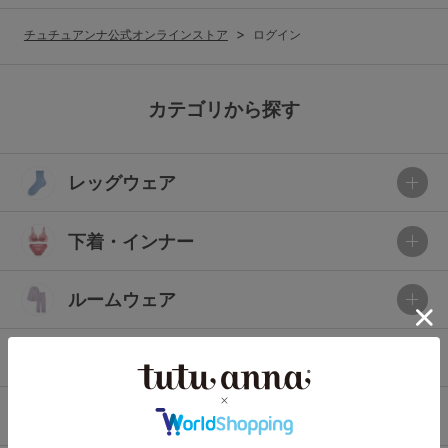
G65
G70
G75
チュチュアンナ公式オンラインストア
ログイン
～999円
1,000～1,999円
H70
H75
2,000～2,999円
3,000～3,999円
SS
S
M
カテゴリから探す
L
LL
3L
4,000円～
3足￥1,188靴下
レッグウェア
S-AB
S-CD
S-EF
セールアイテムから探す
M-AB
M-CD
M-EF
下着・インナー
セールアイテム
L-AB
L-CD
L-EF
その他から探す
ルームウェア
LL-EF
お気に入り
ライフスタイル
サイズの表示を閉じる
新着アイテム
メンズ