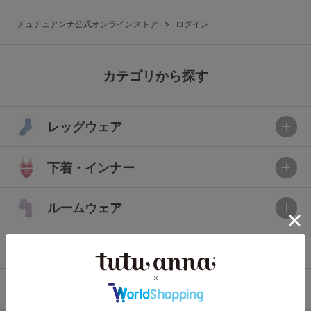
G65
G70
G75
チュチュアンナ公式オンラインストア
ログイン
～999円
1,000～1,999円
H70
H75
2,000～2,999円
3,000～3,999円
SS
S
M
カテゴリから探す
L
LL
3L
4,000円～
3足￥1,188靴下
レッグウェア
S-AB
S-CD
S-EF
セールアイテムから探す
M-AB
M-CD
M-EF
下着・インナー
セールアイテム
L-AB
L-CD
L-EF
その他から探す
ルームウェア
LL-EF
お気に入り
ライフスタイル
サイズの表示を閉じる
新着アイテム
メンズ