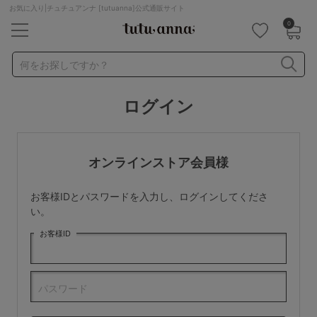
お気に入り|チュチュアンナ [tutuanna]公式通販サイト
0
キーワード・品番から探す
検索を閉じる
何をお探しですか？
ログイン
ナイトブラ
ノンワイヤー
特盛ブラ
チューブトップ
折り畳み
パジャマ
ストッキング
キャミソール
オンラインストア会員様
ルームウェア
育乳ブラ
アームカバー
お客様IDとパスワードを入力し、ログインしてくださ
カテゴリから探す
い。
お客様ID
レッグウェア
下着
ルームウェア
ライフスタイル
パスワード
メンズ
キッズ