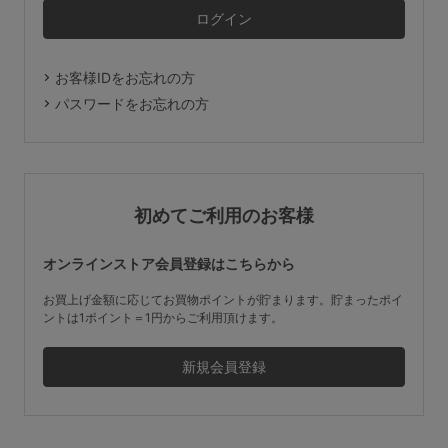
マタニティ
ギフトラッピング
お客様IDをお忘れの方
SALE
パスワードをお忘れの方
サイズからブラを探す
A60
A65
A70
A75
初めてご利用のお客様
B65
B70
B75
B80
オンラインストア会員登録はこちらから
C65
C70
C75
C80
C85
お買上げ金額に応じてお買物ポイントが貯まります。貯まったポイ
ントは1ポイント＝1円からご利用頂けます。
D65
D70
D75
D80
D85
すべてのサイズを表示する
E65
E70
E75
E80
E85
F65
F70
F75
F80
価格帯から探す