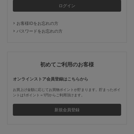
マタニティ
ギフトラッピング
お客様IDをお忘れの方
SALE
パスワードをお忘れの方
サイズからブラを探す
A60
A65
A70
A75
初めてご利用のお客様
B65
B70
B75
B80
オンラインストア会員登録はこちらから
C65
C70
C75
C80
C85
お買上げ金額に応じてお買物ポイントが貯まります。貯まったポイ
ントは1ポイント＝1円からご利用頂けます。
D65
D70
D75
D80
D85
すべてのサイズを表示する
E65
E70
E75
E80
E85
F65
F70
F75
F80
価格帯から探す