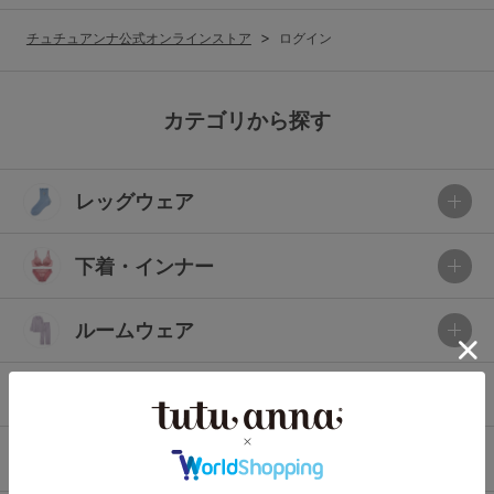
G65
G70
G75
チュチュアンナ公式オンラインストア
ログイン
～999円
1,000～1,999円
H70
H75
2,000～2,999円
3,000～3,999円
SS
S
M
カテゴリから探す
L
LL
3L
4,000円～
3足￥1,188靴下
レッグウェア
S-AB
S-CD
S-EF
セールアイテムから探す
M-AB
M-CD
M-EF
下着・インナー
セールアイテム
L-AB
L-CD
L-EF
その他から探す
ルームウェア
LL-EF
お気に入り
ライフスタイル
サイズの表示を閉じる
新着アイテム
メンズ