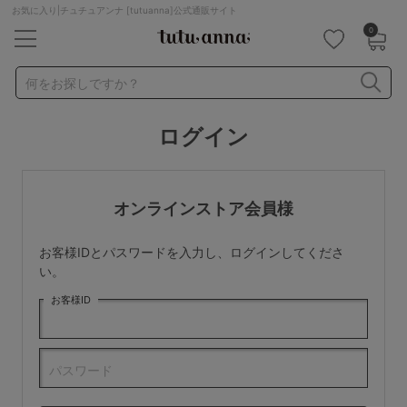
お気に入り|チュチュアンナ [tutuanna]公式通販サイト
0
キーワード・品番から探す
検索を閉じる
何をお探しですか？
ログイン
ナイトブラ
ノンワイヤー
特盛ブラ
チューブトップ
折り畳み
パジャマ
ストッキング
キャミソール
オンラインストア会員様
ルームウェア
育乳ブラ
アームカバー
お客様IDとパスワードを入力し、ログインしてくださ
カテゴリから探す
い。
お客様ID
レッグウェア
下着
ルームウェア
ライフスタイル
パスワード
メンズ
キッズ