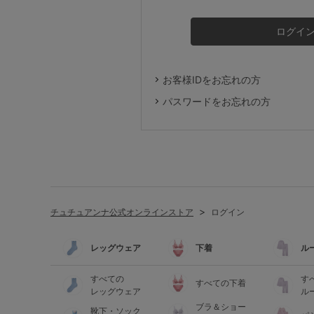
ルームウェア
ライフスタイル
お客様IDをお忘れの方
メンズ
パスワードをお忘れの方
キッズ
マタニティ
チュチュアンナ公式オンラインストア
ログイン
ギフトラッピング
レッグウェア
下着
ル
SALE
すべての
す
すべての下着
レッグウェア
ル
ブラ＆ショー
靴下・ソック