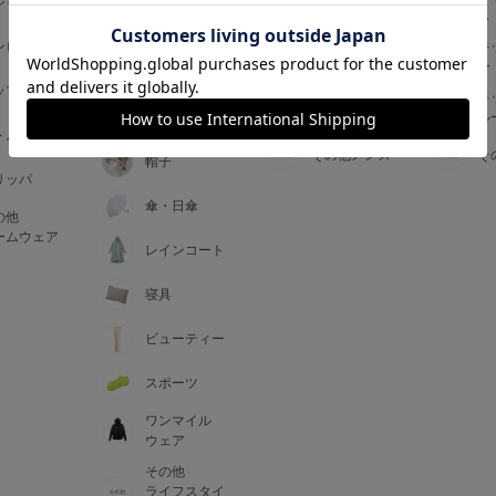
ジャマ
ス
ス
アームカバー
ンピース
メンズインナ
キ
手袋
ー
ー
5
ップス
メンズ
キ
マフラー・テ
ルームウェア
ル
ィペット
0
トム
その他メンズ
そ
帽子
リッパ
0
C85
傘・日傘
の他
0
D85
ームウェア
レインコート
0
E85
寝具
ビューティー
0
スポーツ
ワンマイル
ウェア
その他
ライフスタイ