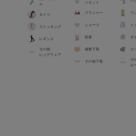
サイズからブラを探す
パ
ツセット
ス
ブラジャー
ワ
タイツ
A60
A65
A70
A7
ショーツ
ト
ストッキング
B65
B70
B75
B8
肌着
ボ
レギンス
その他
補整下着
ス
C65
C70
C75
C8
レッグウェア
そ
その他下着
D65
D70
D75
D8
ル
E65
E70
E75
E8
F65
F70
F75
F8
G65
G70
G75
H70
H75