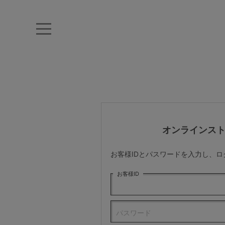
キーワード・品番から探す
ナイトブラ
ノンワイヤー
特盛ブラ
チューブトップ
折り畳
キャミソール
ルームウェア
育乳ブラ
アームカバー
オンラインス
カテゴリから探す
お客様IDとパスワードを入力し、
レッグウェア
お客様ID
下着
パスワード