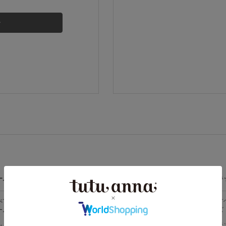
その他から探す
お気に入り
新着アイテム
ランキング
高評価レビューアイテム
ームウェア
ライフスタイル
メンズ
キ
WEB限定アイテム
べての
すべての
すべてのメン
す
ームウェア
ライフスタイ
ズ
ズ
ル
特集ページ
メンズソック
キ