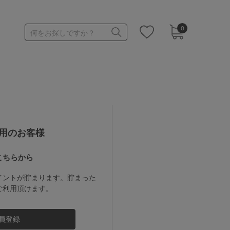
0
何をお探しですか？
1,000～1,999円
3,000～3,999円
用のお客様
こちらから
3足￥1,188靴下
イントが貯まります。貯まった
ご利用頂けます。