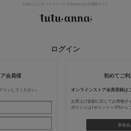
お気に入り|チュチュアンナ [tutuanna]公式通販サイト
検索を閉じる
価格帯から探す
ログイン
～999円
み
パジャマ
ストッキング
2,000～2,999円
トア会員様
初めてご利
オンラインストア会員登録は
ログインしてください。
4,000円～
お買上げ金額に応じてお買物ポ
ポイントは1ポイント＝1円から
セールアイテムから探す
セールアイテム