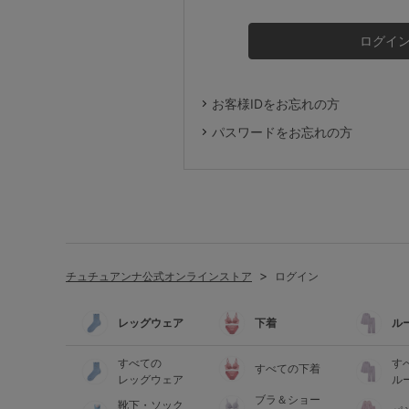
ルームウェア
ライフスタイル
お客様IDをお忘れの方
メンズ
パスワードをお忘れの方
キッズ
マタニティ
チュチュアンナ公式オンラインストア
ログイン
ギフトラッピング
レッグウェア
下着
ル
SALE
すべての
す
すべての下着
レッグウェア
ル
ブラ＆ショー
靴下・ソック