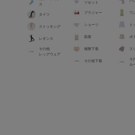
サイズからブラを探す
パ
ツセット
ス
ブラジャー
ワ
タイツ
A60
A65
A70
A7
ショーツ
ト
ストッキング
B65
B70
B75
B8
肌着
ボ
レギンス
その他
補整下着
ス
C65
C70
C75
C8
レッグウェア
そ
その他下着
D65
D70
D75
D8
ル
E65
E70
E75
E8
F65
F70
F75
F8
G65
G70
G75
H70
H75