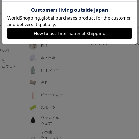
ジャマ
ス
ス
アームカバー
ンピース
メンズインナ
キ
手袋
ー
ー
5
ップス
メンズ
キ
マフラー・テ
ルームウェア
ル
ィペット
0
トム
その他メンズ
そ
帽子
リッパ
0
C85
傘・日傘
の他
0
D85
ームウェア
レインコート
0
E85
寝具
ビューティー
0
スポーツ
ワンマイル
ウェア
その他
ライフスタイ