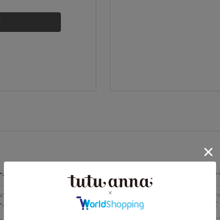
その他から探す
お気に入り
新着アイテム
ランキング
高評価レビューアイテム
ームウェア
ライフスタイル
メンズ
キ
WEB限定アイテム
べての
すべての
すべてのメン
す
ームウェア
ライフスタイ
ズ
ズ
ル
特集ページ
メンズソック
キ