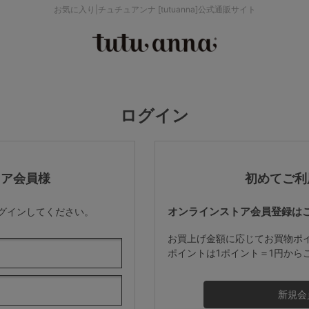
お気に入り|チュチュアンナ [tutuanna]公式通販サイト
検索を閉じる
価格帯から探す
ログイン
～999円
み
パジャマ
ストッキング
2,000～2,999円
トア会員様
初めてご利
オンラインストア会員登録は
ログインしてください。
4,000円～
お買上げ金額に応じてお買物ポ
ポイントは1ポイント＝1円から
セールアイテムから探す
セールアイテム