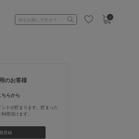
0
何をお探しですか？
1,000～1,999円
3,000～3,999円
用のお客様
こちらから
3足￥1,188靴下
イントが貯まります。貯まった
ご利用頂けます。