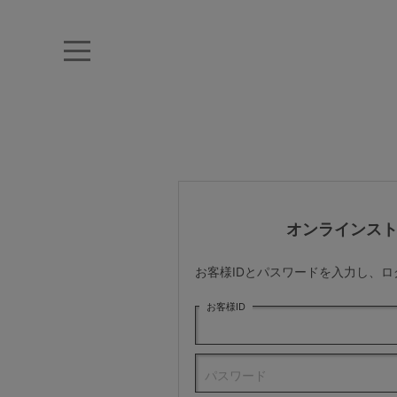
キーワード・品番から探す
ナイトブラ
ノンワイヤー
特盛ブラ
チューブトップ
折り畳
キャミソール
ルームウェア
育乳ブラ
アームカバー
オンラインス
カテゴリから探す
お客様IDとパスワードを入力し、
レッグウェア
お客様ID
下着
パスワード