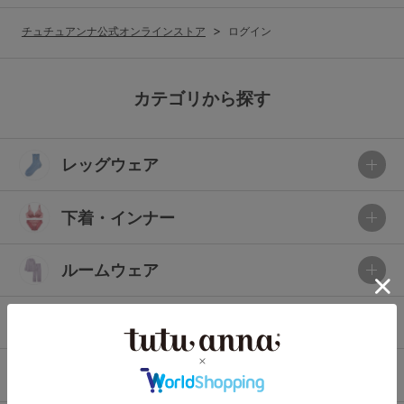
G65
G70
G75
チュチュアンナ公式オンラインストア
ログイン
～999円
1,000～1,999円
H70
H75
2,000～2,999円
3,000～3,999円
SS
S
M
カテゴリから探す
L
LL
3L
4,000円～
3足￥1,188靴下
レッグウェア
S-AB
S-CD
S-EF
セールアイテムから探す
M-AB
M-CD
M-EF
下着・インナー
セールアイテム
L-AB
L-CD
L-EF
その他から探す
ルームウェア
LL-EF
お気に入り
ライフスタイル
サイズの表示を閉じる
新着アイテム
メンズ