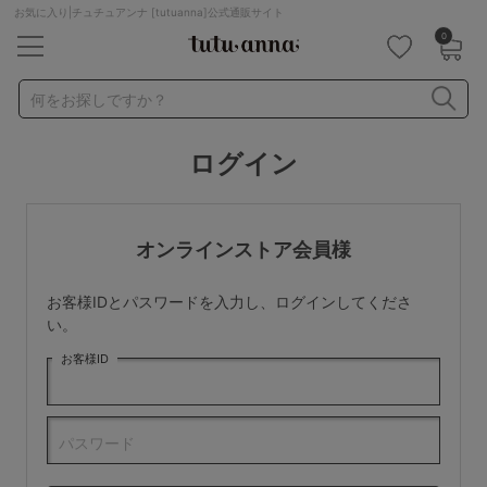
お気に入り|チュチュアンナ [tutuanna]公式通販サイト
0
キーワード・品番から探す
検索を閉じる
何をお探しですか？
ログイン
ナイトブラ
ノンワイヤー
特盛ブラ
チューブトップ
折り畳み
パジャマ
ストッキング
キャミソール
オンラインストア会員様
ルームウェア
育乳ブラ
アームカバー
お客様IDとパスワードを入力し、ログインしてくださ
カテゴリから探す
い。
お客様ID
レッグウェア
下着
ルームウェア
ライフスタイル
パスワード
メンズ
キッズ