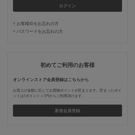
マタニティ
ギフトラッピング
お客様IDをお忘れの方
SALE
パスワードをお忘れの方
サイズからブラを探す
A60
A65
A70
A75
初めてご利用のお客様
B65
B70
B75
B80
オンラインストア会員登録はこちらから
C65
C70
C75
C80
C85
お買上げ金額に応じてお買物ポイントが貯まります。貯まったポイ
ントは1ポイント＝1円からご利用頂けます。
D65
D70
D75
D80
D85
すべてのサイズを表示する
E65
E70
E75
E80
E85
F65
F70
F75
F80
価格帯から探す