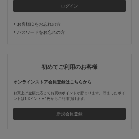
マタニティ
ギフトラッピング
お客様IDをお忘れの方
SALE
パスワードをお忘れの方
サイズからブラを探す
A60
A65
A70
A75
初めてご利用のお客様
B65
B70
B75
B80
オンラインストア会員登録はこちらから
C65
C70
C75
C80
C85
お買上げ金額に応じてお買物ポイントが貯まります。貯まったポイ
ントは1ポイント＝1円からご利用頂けます。
D65
D70
D75
D80
D85
すべてのサイズを表示する
E65
E70
E75
E80
E85
F65
F70
F75
F80
価格帯から探す