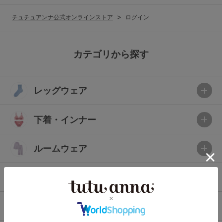
G65
G70
G75
チュチュアンナ公式オンラインストア
ログイン
～999円
1,000～1,999円
H70
H75
2,000～2,999円
3,000～3,999円
SS
S
M
カテゴリから探す
L
LL
3L
4,000円～
3足￥1,188靴下
レッグウェア
S-AB
S-CD
S-EF
セールアイテムから探す
M-AB
M-CD
M-EF
下着・インナー
セールアイテム
L-AB
L-CD
L-EF
その他から探す
ルームウェア
LL-EF
お気に入り
ライフスタイル
サイズの表示を閉じる
新着アイテム
メンズ