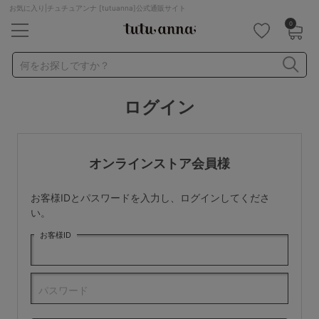
お気に入り|チュチュアンナ [tutuanna]公式通販サイト
0
キーワード・品番から探す
検索を閉じる
何をお探しですか？
ログイン
ナイトブラ
ノンワイヤー
特盛ブラ
チューブトップ
折り畳み
パジャマ
ストッキング
キャミソール
オンラインストア会員様
ルームウェア
育乳ブラ
アームカバー
お客様IDとパスワードを入力し、ログインしてくださ
カテゴリから探す
い。
お客様ID
レッグウェア
下着
ルームウェア
ライフスタイル
パスワード
メンズ
キッズ