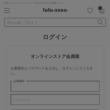
お気に入り|チュチュアンナ [tutuanna]公式通販サイト
0
キーワード・品番から探す
検索を閉じる
何をお探しですか？
ログイン
ナイトブラ
ノンワイヤー
特盛ブラ
チューブトップ
折り畳み
パジャマ
ストッキング
キャミソール
オンラインストア会員様
ルームウェア
育乳ブラ
アームカバー
お客様IDとパスワードを入力し、ログインしてくださ
カテゴリから探す
い。
お客様ID
レッグウェア
下着
ルームウェア
ライフスタイル
パスワード
メンズ
キッズ