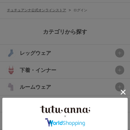
G65
G70
G75
チュチュアンナ公式オンラインストア
ログイン
～999円
1,000～1,999円
H70
H75
2,000～2,999円
3,000～3,999円
SS
S
M
カテゴリから探す
L
LL
3L
4,000円～
3足￥1,188靴下
レッグウェア
S-AB
S-CD
S-EF
セールアイテムから探す
M-AB
M-CD
M-EF
下着・インナー
セールアイテム
L-AB
L-CD
L-EF
その他から探す
ルームウェア
LL-EF
お気に入り
ライフスタイル
サイズの表示を閉じる
新着アイテム
メンズ