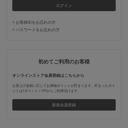
マタニティ
ギフトラッピング
お客様IDをお忘れの方
SALE
パスワードをお忘れの方
サイズからブラを探す
A60
A65
A70
A75
初めてご利用のお客様
B65
B70
B75
B80
オンラインストア会員登録はこちらから
C65
C70
C75
C80
C85
お買上げ金額に応じてお買物ポイントが貯まります。貯まったポイ
ントは1ポイント＝1円からご利用頂けます。
D65
D70
D75
D80
D85
すべてのサイズを表示する
E65
E70
E75
E80
E85
F65
F70
F75
F80
価格帯から探す