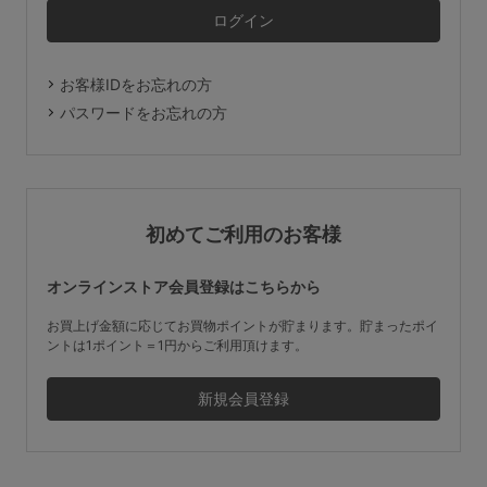
マタニティ
ギフトラッピング
お客様IDをお忘れの方
SALE
パスワードをお忘れの方
サイズからブラを探す
A60
A65
A70
A75
初めてご利用のお客様
B65
B70
B75
B80
オンラインストア会員登録はこちらから
C65
C70
C75
C80
C85
お買上げ金額に応じてお買物ポイントが貯まります。貯まったポイ
ントは1ポイント＝1円からご利用頂けます。
D65
D70
D75
D80
D85
すべてのサイズを表示する
E65
E70
E75
E80
E85
F65
F70
F75
F80
価格帯から探す