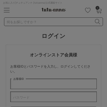
お気に入り|チュチュアンナ [tutuanna]公式通販サイト
0
キーワード・品番から探す
検索を閉じる
何をお探しですか？
ログイン
ナイトブラ
ノンワイヤー
特盛ブラ
チューブトップ
折り畳み
パジャマ
ストッキング
キャミソール
オンラインストア会員様
ルームウェア
育乳ブラ
アームカバー
お客様IDとパスワードを入力し、ログインしてくださ
カテゴリから探す
い。
お客様ID
レッグウェア
下着
ルームウェア
ライフスタイル
パスワード
メンズ
キッズ