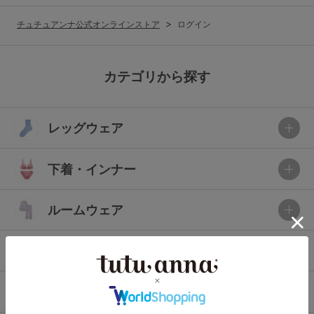
G65
G70
G75
チュチュアンナ公式オンラインストア
ログイン
～999円
1,000～1,999円
H70
H75
2,000～2,999円
3,000～3,999円
SS
S
M
カテゴリから探す
L
LL
3L
4,000円～
3足￥1,188靴下
レッグウェア
S-AB
S-CD
S-EF
セールアイテムから探す
M-AB
M-CD
M-EF
下着・インナー
セールアイテム
L-AB
L-CD
L-EF
その他から探す
ルームウェア
LL-EF
お気に入り
ライフスタイル
サイズの表示を閉じる
新着アイテム
メンズ