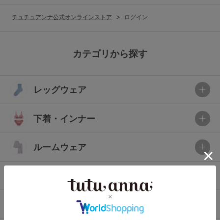
G65
G70
G75
チュチュアンナ公式オンラインストア
ログイン
～999円
1,000～1,999円
H70
H75
2,000～2,999円
3,000～3,999円
SS
S
M
カテゴリから探す
L
LL
3L
4,000円～
3足￥1,188靴下
レッグウェア
S-AB
S-CD
S-EF
セールアイテムから探す
M-AB
M-CD
M-EF
下着・インナー
セールアイテム
L-AB
L-CD
L-EF
その他から探す
ルームウェア
LL-EF
お気に入り
ライフスタイル
サイズの表示を閉じる
新着アイテム
メンズ