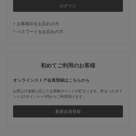
マタニティ
ギフトラッピング
お客様IDをお忘れの方
SALE
パスワードをお忘れの方
サイズからブラを探す
A60
A65
A70
A75
初めてご利用のお客様
B65
B70
B75
B80
オンラインストア会員登録はこちらから
C65
C70
C75
C80
C85
お買上げ金額に応じてお買物ポイントが貯まります。貯まったポイ
ントは1ポイント＝1円からご利用頂けます。
D65
D70
D75
D80
D85
すべてのサイズを表示する
E65
E70
E75
E80
E85
F65
F70
F75
F80
価格帯から探す