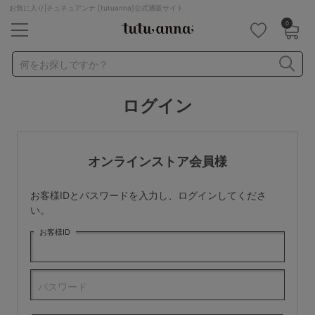
お気に入り|チュチュアンナ [tutuanna]公式通販サイト
0
キーワード・品番から探す
検索を閉じる
何をお探しですか？
ログイン
ナイトブラ
ノンワイヤー
特盛ブラ
チューブトップ
折り畳み
パジャマ
ストッキング
キャミソール
オンラインストア会員様
ルームウェア
育乳ブラ
アームカバー
お客様IDとパスワードを入力し、ログインしてくださ
カテゴリから探す
い。
お客様ID
レッグウェア
下着
ルームウェア
ライフスタイル
パスワード
メンズ
キッズ