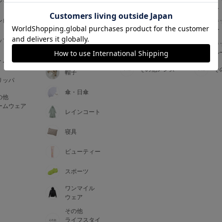
ジャマ
ス
ス
アームカバー
ンピース
メンズインナ
キ
手袋
ー
ー
5
ップス
メンズ
キ
マフラー・テ
ルームウェア
ル
ィペット
0
トム
その他メンズ
そ
帽子
リッパ
0
C85
傘・日傘
の他
0
D85
ームウェア
レインコート
0
E85
寝具
ビューティー
0
スポーツ
ワンマイル
ウェア
その他
ライフスタイ