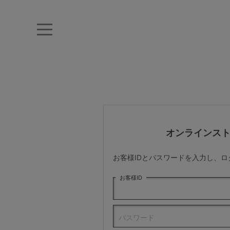
キーワード・品番から探す
ナイトブラ
ノンワイヤー
特盛ブラ
チューブトップ
折り畳
キャミソール
ルームウェア
育乳ブラ
アームカバー
オンラインス
カテゴリから探す
お客様IDとパスワードを入力し、
レッグウェア
お客様ID
下着
パスワード