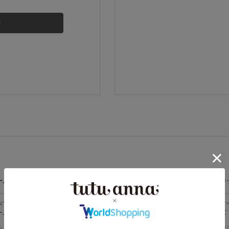
その他から探す
お気に入り
新着アイテム
ランキング
高評価レビューアイテム
ームウェア
ライフスタイル
メンズ
キ
WEB限定アイテム
べての
すべての
すべてのメン
す
ームウェア
ライフスタイ
ズ
ズ
ル
特集ページ
メンズソック
キ