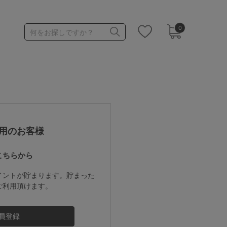
0
何をお探しですか？
1,000～1,999円
3,000～3,999円
用のお客様
こちらから
3足￥1,188靴下
イントが貯まります。貯まった
ご利用頂けます。