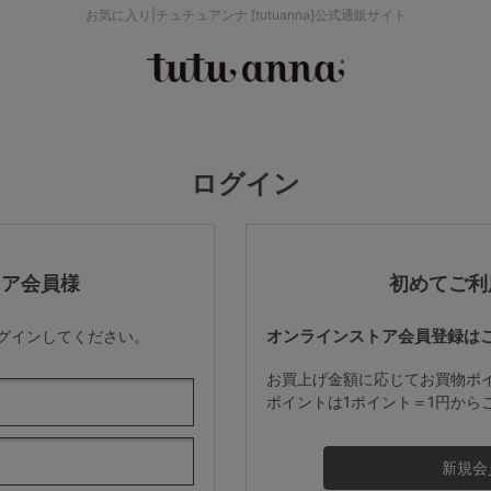
お気に入り|チュチュアンナ [tutuanna]公式通販サイト
検索を閉じる
価格帯から探す
ログイン
～999円
み
パジャマ
ストッキング
2,000～2,999円
トア会員様
初めてご利
オンラインストア会員登録は
ログインしてください。
4,000円～
お買上げ金額に応じてお買物ポ
ポイントは1ポイント＝1円から
セールアイテムから探す
セールアイテム