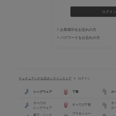
ルームウェア
ライフスタイル
お客様IDをお忘れの方
メンズ
パスワードをお忘れの方
キッズ
マタニティ
チュチュアンナ公式オンラインストア
ログイン
ギフトラッピング
レッグウェア
下着
ル
SALE
すべての
す
すべての下着
レッグウェア
ル
ブラ＆ショー
靴下・ソック