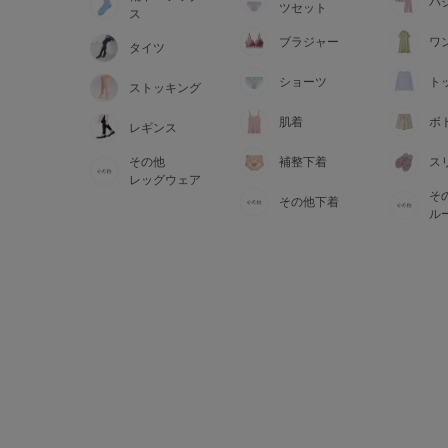
サイズからブラを探す
パ
ツセット
ス
ブラジャー
ワ
タイツ
A60
A65
A70
A7
ショーツ
ト
ストッキング
B65
B70
B75
B8
肌着
ボ
レギンス
その他
補整下着
ス
C65
C70
C75
C8
レッグウェア
そ
その他下着
D65
D70
D75
D8
ル
E65
E70
E75
E8
F65
F70
F75
F8
G65
G70
G75
H70
H75