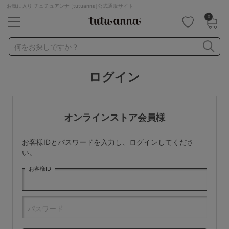
お気に入り|チュチュアンナ [tutuanna]公式通販サイト
0
キーワード・品番から探す
検索を閉じる
何をお探しですか？
ログイン
ナイトブラ
ノンワイヤー
特盛ブラ
チューブトップ
折り畳み
パジャマ
ストッキング
キャミソール
オンラインストア会員様
ルームウェア
育乳ブラ
アームカバー
お客様IDとパスワードを入力し、ログインしてくださ
カテゴリから探す
い。
お客様ID
レッグウェア
下着
ルームウェア
ライフスタイル
パスワード
メンズ
キッズ