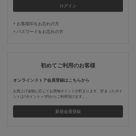
マタニティ
ギフトラッピング
お客様IDをお忘れの方
SALE
パスワードをお忘れの方
サイズからブラを探す
A60
A65
A70
A75
初めてご利用のお客様
B65
B70
B75
B80
オンラインストア会員登録はこちらから
C65
C70
C75
C80
C85
お買上げ金額に応じてお買物ポイントが貯まります。貯まったポイ
ントは1ポイント＝1円からご利用頂けます。
D65
D70
D75
D80
D85
すべてのサイズを表示する
E65
E70
E75
E80
E85
F65
F70
F75
F80
価格帯から探す