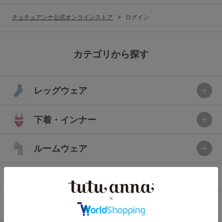
G65
G70
G75
チュチュアンナ公式オンラインストア
ログイン
～999円
1,000～1,999円
H70
H75
2,000～2,999円
3,000～3,999円
SS
S
M
カテゴリから探す
L
LL
3L
4,000円～
3足￥1,188靴下
レッグウェア
S-AB
S-CD
S-EF
セールアイテムから探す
M-AB
M-CD
M-EF
下着・インナー
セールアイテム
L-AB
L-CD
L-EF
その他から探す
ルームウェア
LL-EF
お気に入り
ライフスタイル
サイズの表示を閉じる
新着アイテム
メンズ