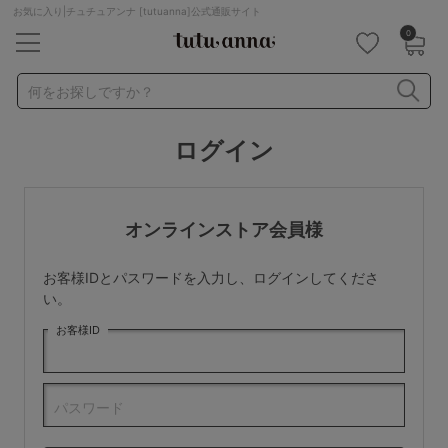
お気に入り|チュチュアンナ [tutuanna]公式通販サイト
0
キーワード・品番から探す
検索を閉じる
何をお探しですか？
ログイン
ナイトブラ
ノンワイヤー
特盛ブラ
チューブトップ
折り畳み
パジャマ
ストッキング
キャミソール
オンラインストア会員様
ルームウェア
育乳ブラ
アームカバー
お客様IDとパスワードを入力し、ログインしてくださ
カテゴリから探す
い。
お客様ID
レッグウェア
下着
ルームウェア
ライフスタイル
パスワード
メンズ
キッズ