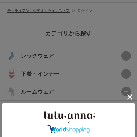
G65
G70
G75
チュチュアンナ公式オンラインストア
ログイン
～999円
1,000～1,999円
H70
H75
2,000～2,999円
3,000～3,999円
SS
S
M
カテゴリから探す
L
LL
3L
4,000円～
3足￥1,188靴下
レッグウェア
S-AB
S-CD
S-EF
セールアイテムから探す
M-AB
M-CD
M-EF
下着・インナー
セールアイテム
L-AB
L-CD
L-EF
その他から探す
ルームウェア
LL-EF
お気に入り
ライフスタイル
サイズの表示を閉じる
新着アイテム
メンズ