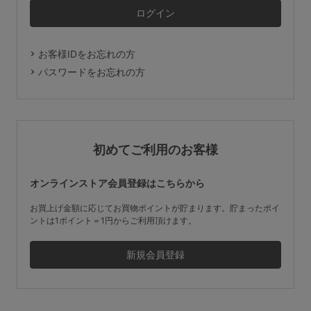
マタニティ
ギフトラッピング
お客様IDをお忘れの方
SALE
パスワードをお忘れの方
サイズからブラを探す
A60
A65
A70
A75
初めてご利用のお客様
B65
B70
B75
B80
オンラインストア会員登録はこちらから
C65
C70
C75
C80
C85
お買上げ金額に応じてお買物ポイントが貯まります。貯まったポイ
ントは1ポイント＝1円からご利用頂けます。
D65
D70
D75
D80
D85
すべてのサイズを表示する
E65
E70
E75
E80
E85
F65
F70
F75
F80
価格帯から探す