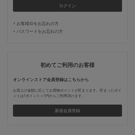
マタニティ
ギフトラッピング
お客様IDをお忘れの方
SALE
パスワードをお忘れの方
サイズからブラを探す
A60
A65
A70
A75
初めてご利用のお客様
B65
B70
B75
B80
オンラインストア会員登録はこちらから
C65
C70
C75
C80
C85
お買上げ金額に応じてお買物ポイントが貯まります。貯まったポイ
ントは1ポイント＝1円からご利用頂けます。
D65
D70
D75
D80
D85
すべてのサイズを表示する
E65
E70
E75
E80
E85
F65
F70
F75
F80
価格帯から探す