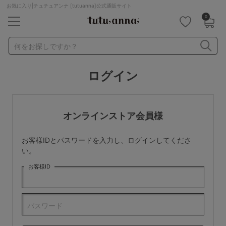
お気に入り|チュチュアンナ [tutuanna]公式通販サイト
0
キーワード・品番から探す
検索を閉じる
何をお探しですか？
ログイン
ナイトブラ
ノンワイヤー
特盛ブラ
チューブトップ
折り畳み
パジャマ
ストッキング
キャミソール
オンラインストア会員様
ルームウェア
育乳ブラ
アームカバー
お客様IDとパスワードを入力し、ログインしてくださ
カテゴリから探す
い。
お客様ID
レッグウェア
下着
ルームウェア
ライフスタイル
パスワード
メンズ
キッズ