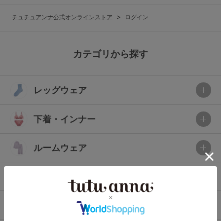
G65
G70
G75
チュチュアンナ公式オンラインストア
ログイン
～999円
1,000～1,999円
H70
H75
2,000～2,999円
3,000～3,999円
SS
S
M
カテゴリから探す
L
LL
3L
4,000円～
3足￥1,188靴下
レッグウェア
S-AB
S-CD
S-EF
セールアイテムから探す
M-AB
M-CD
M-EF
下着・インナー
セールアイテム
L-AB
L-CD
L-EF
その他から探す
ルームウェア
LL-EF
お気に入り
ライフスタイル
サイズの表示を閉じる
新着アイテム
メンズ