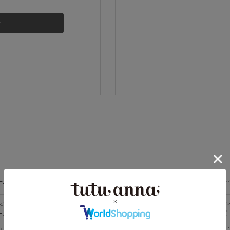
その他から探す
お気に入り
新着アイテム
ランキング
高評価レビューアイテム
ームウェア
ライフスタイル
メンズ
キ
WEB限定アイテム
べての
すべての
すべてのメン
す
ームウェア
ライフスタイ
ズ
ズ
ル
特集ページ
メンズソック
キ