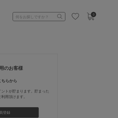
0
何をお探しですか？
1,000～1,999円
3,000～3,999円
用のお客様
こちらから
3足￥1,188靴下
イントが貯まります。貯まった
ご利用頂けます。