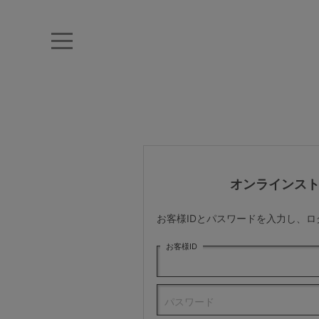
キーワード・品番から探す
ナイトブラ
ノンワイヤー
特盛ブラ
チューブトップ
折り畳
キャミソール
ルームウェア
育乳ブラ
アームカバー
オンラインス
カテゴリから探す
お客様IDとパスワードを入力し、
レッグウェア
お客様ID
下着
パスワード