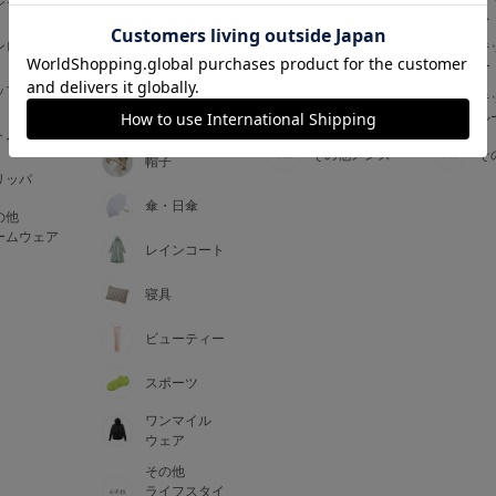
ジャマ
ス
ス
アームカバー
ンピース
メンズインナ
キ
手袋
ー
ー
5
ップス
メンズ
キ
マフラー・テ
ルームウェア
ル
ィペット
0
トム
その他メンズ
そ
帽子
リッパ
0
C85
傘・日傘
の他
0
D85
ームウェア
レインコート
0
E85
寝具
ビューティー
0
スポーツ
ワンマイル
ウェア
その他
ライフスタイ