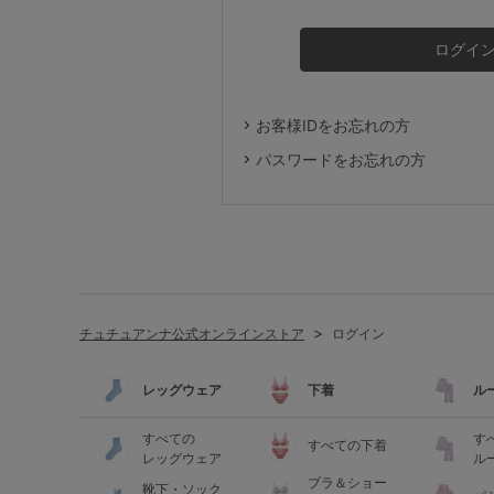
ルームウェア
ライフスタイル
お客様IDをお忘れの方
メンズ
パスワードをお忘れの方
キッズ
マタニティ
チュチュアンナ公式オンラインストア
ログイン
ギフトラッピング
レッグウェア
下着
ル
SALE
すべての
す
すべての下着
レッグウェア
ル
ブラ＆ショー
靴下・ソック