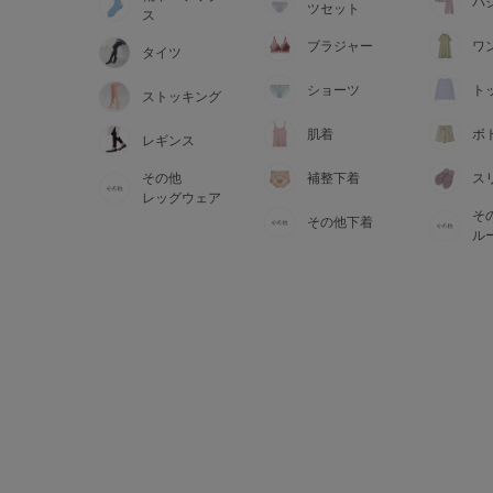
サイズからブラを探す
パ
ツセット
ス
ブラジャー
ワ
タイツ
A60
A65
A70
A7
ショーツ
ト
ストッキング
B65
B70
B75
B8
肌着
ボ
レギンス
その他
補整下着
ス
C65
C70
C75
C8
レッグウェア
そ
その他下着
D65
D70
D75
D8
ル
E65
E70
E75
E8
F65
F70
F75
F8
G65
G70
G75
H70
H75