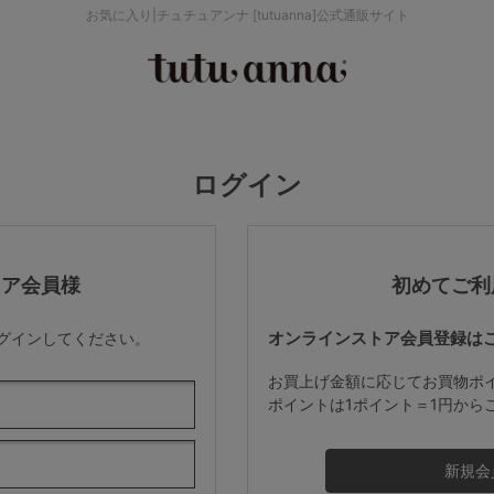
お気に入り|チュチュアンナ [tutuanna]公式通販サイト
検索を閉じる
価格帯から探す
ログイン
～999円
み
パジャマ
ストッキング
2,000～2,999円
トア会員様
初めてご利
オンラインストア会員登録は
ログインしてください。
4,000円～
お買上げ金額に応じてお買物ポ
ポイントは1ポイント＝1円から
セールアイテムから探す
セールアイテム