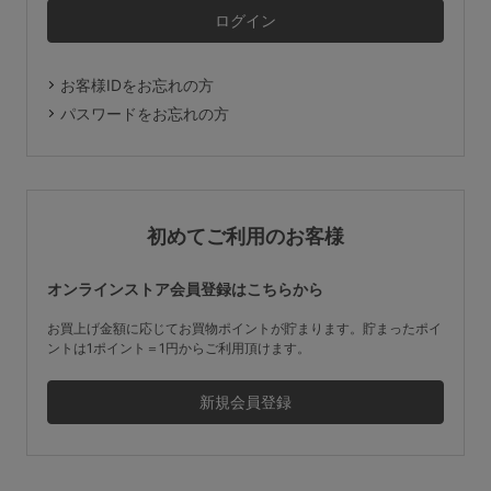
マタニティ
ギフトラッピング
お客様IDをお忘れの方
SALE
パスワードをお忘れの方
サイズからブラを探す
A60
A65
A70
A75
初めてご利用のお客様
B65
B70
B75
B80
オンラインストア会員登録はこちらから
C65
C70
C75
C80
C85
お買上げ金額に応じてお買物ポイントが貯まります。貯まったポイ
ントは1ポイント＝1円からご利用頂けます。
D65
D70
D75
D80
D85
すべてのサイズを表示する
E65
E70
E75
E80
E85
F65
F70
F75
F80
価格帯から探す