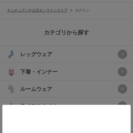
G65
G70
G75
チュチュアンナ公式オンラインストア
ログイン
～999円
1,000～1,999円
H70
H75
2,000～2,999円
3,000～3,999円
SS
S
M
カテゴリから探す
L
LL
3L
4,000円～
3足￥1,188靴下
レッグウェア
S-AB
S-CD
S-EF
セールアイテムから探す
M-AB
M-CD
M-EF
下着・インナー
セールアイテム
L-AB
L-CD
L-EF
その他から探す
ルームウェア
LL-EF
お気に入り
ライフスタイル
サイズの表示を閉じる
新着アイテム
メンズ