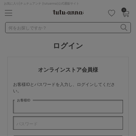
お気に入り|チュチュアンナ [tutuanna]公式通販サイト
0
キーワード・品番から探す
検索を閉じる
何をお探しですか？
ログイン
ナイトブラ
ノンワイヤー
特盛ブラ
チューブトップ
折り畳み
パジャマ
ストッキング
キャミソール
オンラインストア会員様
ルームウェア
育乳ブラ
アームカバー
お客様IDとパスワードを入力し、ログインしてくださ
カテゴリから探す
い。
お客様ID
レッグウェア
下着
ルームウェア
ライフスタイル
パスワード
メンズ
キッズ