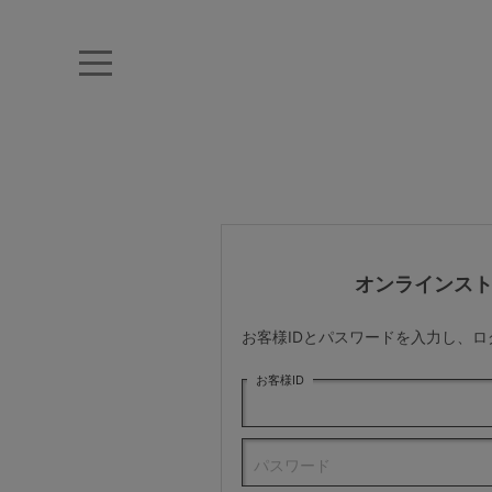
キーワード・品番から探す
ナイトブラ
ノンワイヤー
特盛ブラ
チューブトップ
折り畳
キャミソール
ルームウェア
育乳ブラ
アームカバー
オンラインス
カテゴリから探す
お客様IDとパスワードを入力し、
レッグウェア
お客様ID
下着
パスワード