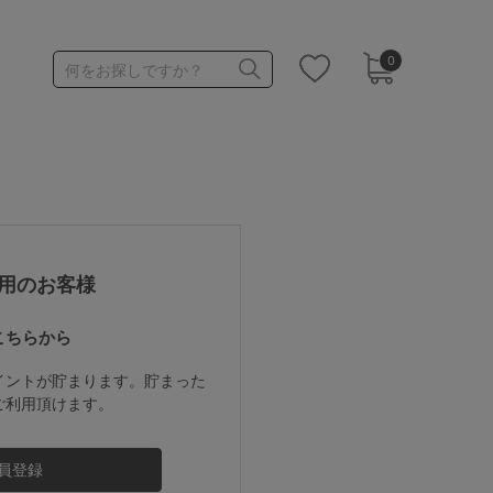
0
何をお探しですか？
1,000～1,999円
3,000～3,999円
用のお客様
こちらから
3足￥1,188靴下
イントが貯まります。貯まった
ご利用頂けます。