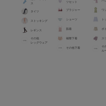
サイズからブラを探す
パ
ツセット
ス
ブラジャー
ワ
タイツ
A60
A65
A70
A7
ショーツ
ト
ストッキング
B65
B70
B75
B8
肌着
ボ
レギンス
その他
補整下着
ス
C65
C70
C75
C8
レッグウェア
そ
その他下着
D65
D70
D75
D8
ル
E65
E70
E75
E8
F65
F70
F75
F8
G65
G70
G75
H70
H75