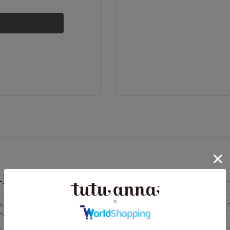
その他から探す
お気に入り
新着アイテム
ランキング
高評価レビューアイテム
ームウェア
ライフスタイル
メンズ
キ
WEB限定アイテム
べての
すべての
すべてのメン
す
ームウェア
ライフスタイ
ズ
ズ
ル
特集ページ
メンズソック
キ