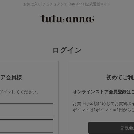
お気に入り|チュチュアンナ [tutuanna]公式通販サイト
検索を閉じる
価格帯から探す
ログイン
～999円
み
パジャマ
ストッキング
2,000～2,999円
トア会員様
初めてご利
オンラインストア会員登録は
ログインしてください。
4,000円～
お買上げ金額に応じてお買物ポ
ポイントは1ポイント＝1円から
セールアイテムから探す
セールアイテム