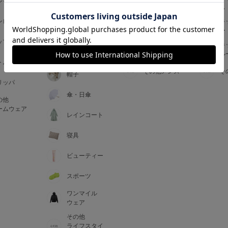
ジャマ
ス
ス
アームカバー
ンピース
メンズインナ
キ
手袋
ー
ー
5
ップス
メンズ
キ
マフラー・テ
ルームウェア
ル
ィペット
0
トム
その他メンズ
そ
帽子
リッパ
0
C85
傘・日傘
の他
0
D85
ームウェア
レインコート
0
E85
寝具
ビューティー
0
スポーツ
ワンマイル
ウェア
その他
ライフスタイ