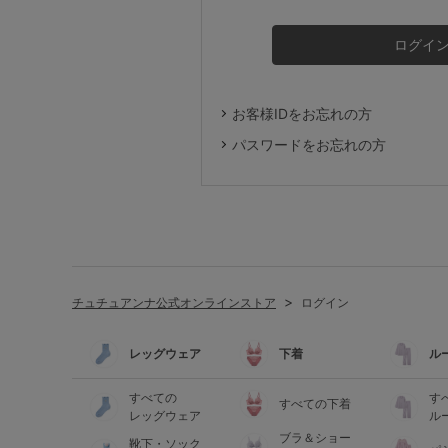
ルームウェア
ライフスタイル
お客様IDをお忘れの方
メンズ
パスワードをお忘れの方
キッズ
マタニティ
チュチュアンナ公式オンラインストア
ログイン
ギフトラッピング
レッグウェア
下着
ル
SALE
すべての
す
すべての下着
レッグウェア
ル
ブラ＆ショー
靴下・ソック