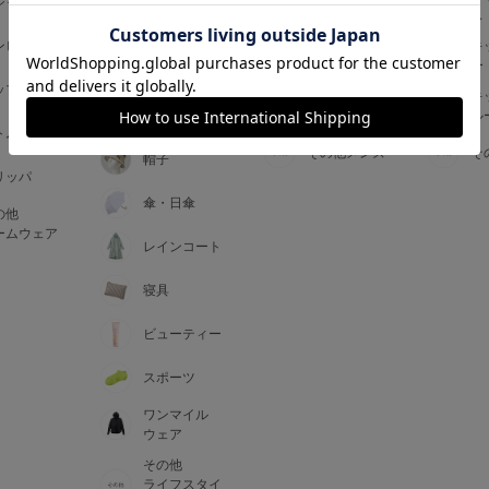
ジャマ
ス
ス
アームカバー
ンピース
メンズインナ
キ
手袋
ー
ー
5
ップス
メンズ
キ
マフラー・テ
ルームウェア
ル
ィペット
0
トム
その他メンズ
そ
帽子
リッパ
0
C85
傘・日傘
の他
0
D85
ームウェア
レインコート
0
E85
寝具
ビューティー
0
スポーツ
ワンマイル
ウェア
その他
ライフスタイ