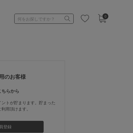
0
何をお探しですか？
1,000～1,999円
3,000～3,999円
用のお客様
こちらから
3足￥1,188靴下
イントが貯まります。貯まった
ご利用頂けます。