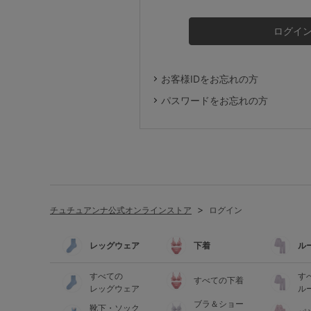
ルームウェア
ライフスタイル
お客様IDをお忘れの方
メンズ
パスワードをお忘れの方
キッズ
マタニティ
チュチュアンナ公式オンラインストア
ログイン
ギフトラッピング
レッグウェア
下着
ル
SALE
すべての
す
すべての下着
レッグウェア
ル
ブラ＆ショー
靴下・ソック