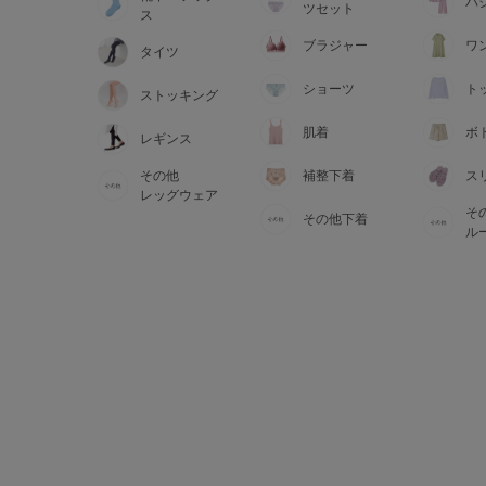
サイズからブラを探す
パ
ツセット
ス
ブラジャー
ワ
タイツ
A60
A65
A70
A7
ショーツ
ト
ストッキング
B65
B70
B75
B8
肌着
ボ
レギンス
その他
補整下着
ス
C65
C70
C75
C8
レッグウェア
そ
その他下着
D65
D70
D75
D8
ル
E65
E70
E75
E8
F65
F70
F75
F8
G65
G70
G75
H70
H75