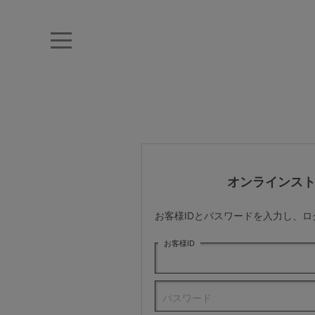
キーワード・品番から探す
ナイトブラ
ノンワイヤー
特盛ブラ
チューブトップ
折り畳
キャミソール
ルームウェア
育乳ブラ
アームカバー
オンラインス
カテゴリから探す
お客様IDとパスワードを入力し、
レッグウェア
お客様ID
下着
パスワード