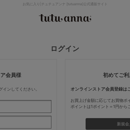
お気に入り|チュチュアンナ [tutuanna]公式通販サイト
検索を閉じる
価格帯から探す
ログイン
～999円
み
パジャマ
ストッキング
2,000～2,999円
トア会員様
初めてご利
オンラインストア会員登録は
ログインしてください。
4,000円～
お買上げ金額に応じてお買物ポ
ポイントは1ポイント＝1円から
セールアイテムから探す
セールアイテム