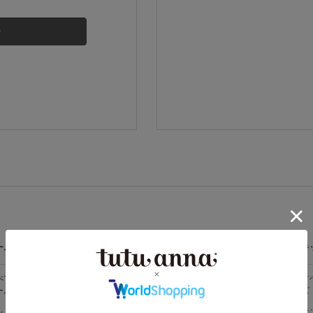
その他から探す
お気に入り
新着アイテム
ランキング
高評価レビューアイテム
ームウェア
ライフスタイル
メンズ
キ
WEB限定アイテム
べての
すべての
すべてのメン
す
ームウェア
ライフスタイ
ズ
ズ
ル
特集ページ
メンズソック
キ