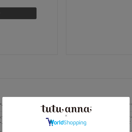
その他から探す
お気に入り
新着アイテム
ランキング
高評価レビューアイテム
ームウェア
ライフスタイル
メンズ
キ
WEB限定アイテム
べての
すべての
すべてのメン
す
ームウェア
ライフスタイ
ズ
ズ
ル
特集ページ
メンズソック
キ