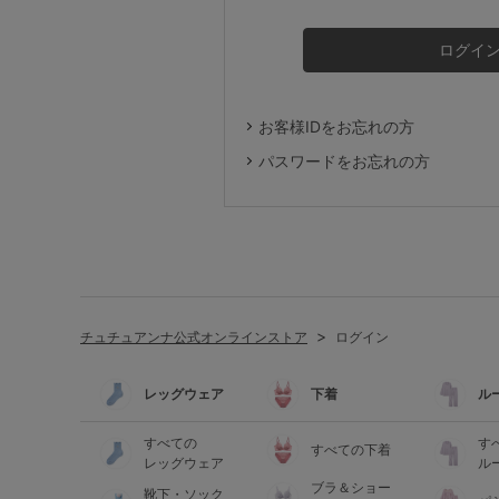
ルームウェア
ライフスタイル
お客様IDをお忘れの方
メンズ
パスワードをお忘れの方
キッズ
マタニティ
チュチュアンナ公式オンラインストア
ログイン
ギフトラッピング
レッグウェア
下着
ル
SALE
すべての
す
すべての下着
レッグウェア
ル
ブラ＆ショー
靴下・ソック