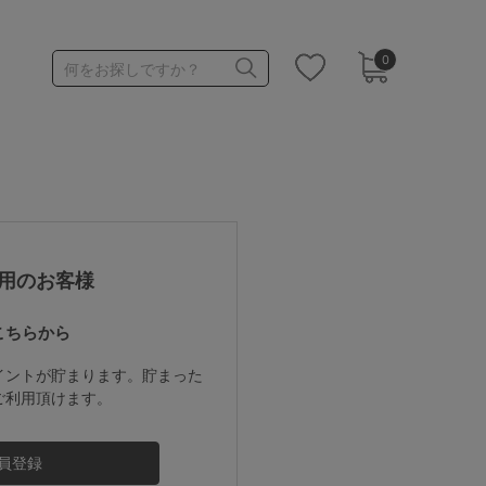
0
何をお探しですか？
1,000～1,999円
3,000～3,999円
用のお客様
こちらから
3足￥1,188靴下
イントが貯まります。貯まった
ご利用頂けます。