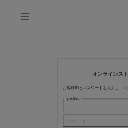
キーワード・品番から探す
ナイトブラ
ノンワイヤー
特盛ブラ
チューブトップ
折り畳
キャミソール
ルームウェア
育乳ブラ
アームカバー
オンラインス
カテゴリから探す
お客様IDとパスワードを入力し、
レッグウェア
お客様ID
下着
パスワード