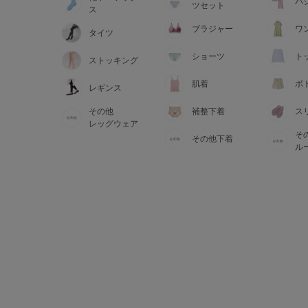
サイズからブラを探す
パ
ツセット
ス
ブラジャー
ワ
タイツ
A60
A65
A70
A7
ショーツ
ト
ストッキング
B65
B70
B75
B8
肌着
ボ
レギンス
その他
補整下着
ス
C65
C70
C75
C8
レッグウェア
そ
その他下着
D65
D70
D75
D8
ル
E65
E70
E75
E8
F65
F70
F75
F8
G65
G70
G75
H70
H75