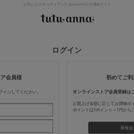
お気に入り|チュチュアンナ [tutuanna]公式通販サイト
検索を閉じる
価格帯から探す
ログイン
～999円
み
パジャマ
ストッキング
2,000～2,999円
トア会員様
初めてご利
オンラインストア会員登録は
ログインしてください。
4,000円～
お買上げ金額に応じてお買物ポ
ポイントは1ポイント＝1円から
セールアイテムから探す
セールアイテム