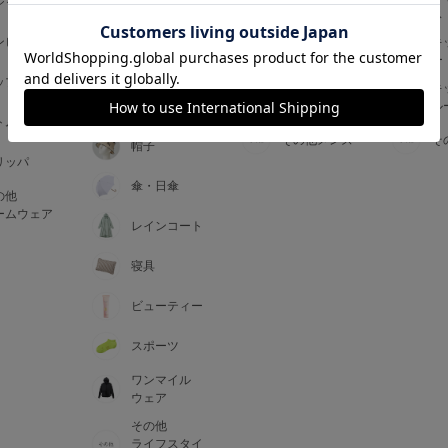
ジャマ
ス
ス
アームカバー
ンピース
メンズインナ
キ
手袋
ー
ー
5
ップス
メンズ
キ
マフラー・テ
ルームウェア
ル
ィペット
0
トム
その他メンズ
そ
帽子
リッパ
0
C85
傘・日傘
の他
0
D85
ームウェア
レインコート
0
E85
寝具
ビューティー
0
スポーツ
ワンマイル
ウェア
その他
ライフスタイ