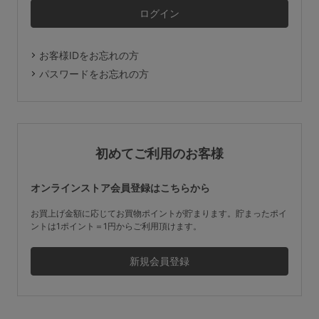
マタニティ
ギフトラッピング
お客様IDをお忘れの方
SALE
パスワードをお忘れの方
サイズからブラを探す
A60
A65
A70
A75
初めてご利用のお客様
B65
B70
B75
B80
オンラインストア会員登録はこちらから
C65
C70
C75
C80
C85
お買上げ金額に応じてお買物ポイントが貯まります。貯まったポイ
ントは1ポイント＝1円からご利用頂けます。
D65
D70
D75
D80
D85
すべてのサイズを表示する
E65
E70
E75
E80
E85
F65
F70
F75
F80
価格帯から探す