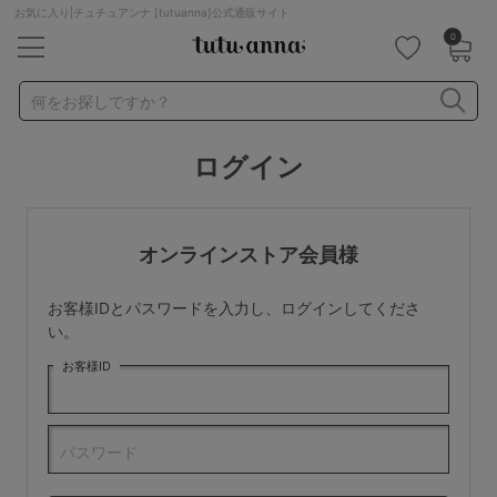
お気に入り|チュチュアンナ [tutuanna]公式通販サイト
0
キーワード・品番から探す
検索を閉じる
何をお探しですか？
ログイン
ナイトブラ
ノンワイヤー
特盛ブラ
チューブトップ
折り畳み
パジャマ
ストッキング
キャミソール
オンラインストア会員様
ルームウェア
育乳ブラ
アームカバー
お客様IDとパスワードを入力し、ログインしてくださ
カテゴリから探す
い。
お客様ID
レッグウェア
下着
ルームウェア
ライフスタイル
パスワード
メンズ
キッズ