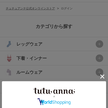
G65
G70
G75
チュチュアンナ公式オンラインストア
ログイン
～999円
1,000～1,999円
H70
H75
2,000～2,999円
3,000～3,999円
SS
S
M
カテゴリから探す
L
LL
3L
4,000円～
3足￥1,188靴下
レッグウェア
S-AB
S-CD
S-EF
セールアイテムから探す
M-AB
M-CD
M-EF
下着・インナー
セールアイテム
L-AB
L-CD
L-EF
その他から探す
ルームウェア
LL-EF
お気に入り
ライフスタイル
サイズの表示を閉じる
新着アイテム
メンズ