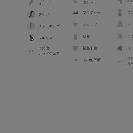
サイズからブラを探す
パ
ツセット
ス
ブラジャー
ワ
タイツ
A60
A65
A70
A7
ショーツ
ト
ストッキング
B65
B70
B75
B8
肌着
ボ
レギンス
その他
補整下着
ス
C65
C70
C75
C8
レッグウェア
そ
その他下着
D65
D70
D75
D8
ル
E65
E70
E75
E8
F65
F70
F75
F8
G65
G70
G75
H70
H75