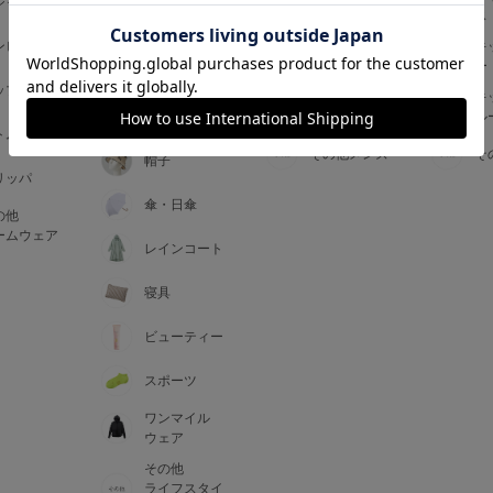
ジャマ
ス
ス
アームカバー
ンピース
メンズインナ
キ
手袋
ー
ー
5
ップス
メンズ
キ
マフラー・テ
ルームウェア
ル
ィペット
0
トム
その他メンズ
そ
帽子
リッパ
0
C85
傘・日傘
の他
0
D85
ームウェア
レインコート
0
E85
寝具
ビューティー
0
スポーツ
ワンマイル
ウェア
その他
ライフスタイ