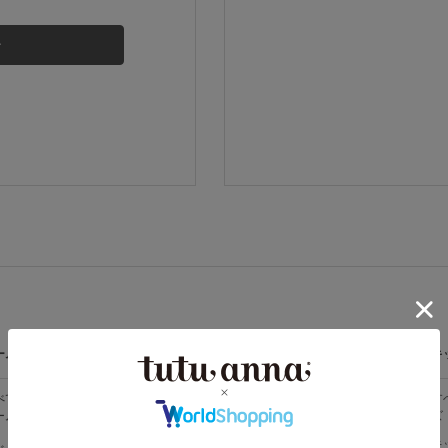
その他から探す
お気に入り
新着アイテム
ランキング
高評価レビューアイテム
ームウェア
ライフスタイル
メンズ
キ
WEB限定アイテム
べての
すべての
すべてのメン
す
ームウェア
ライフスタイ
ズ
ズ
ル
特集ページ
メンズソック
キ