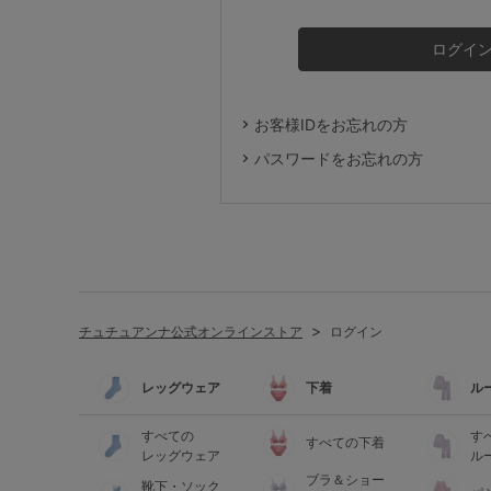
ルームウェア
ライフスタイル
お客様IDをお忘れの方
メンズ
パスワードをお忘れの方
キッズ
マタニティ
チュチュアンナ公式オンラインストア
ログイン
ギフトラッピング
レッグウェア
下着
ル
SALE
すべての
す
すべての下着
レッグウェア
ル
ブラ＆ショー
靴下・ソック