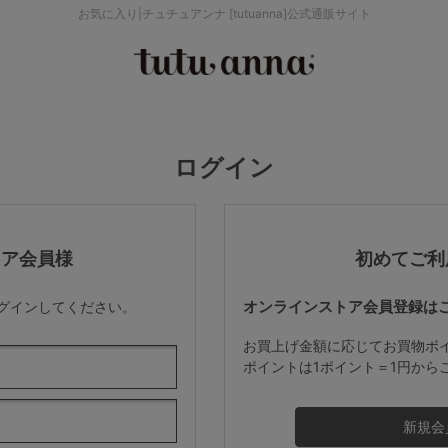
お気に入り|チュチュアンナ [tutuanna]公式通販サイト
検索を閉じる
価格帯から探す
ログイン
～999円
み
パジャマ
ストッキング
2,000～2,999円
トア会員様
初めてご利
オンラインストア会員登録は
ログインしてください。
4,000円～
お買上げ金額に応じてお買物ポ
ポイントは1ポイント＝1円から
セールアイテムから探す
セールアイテム