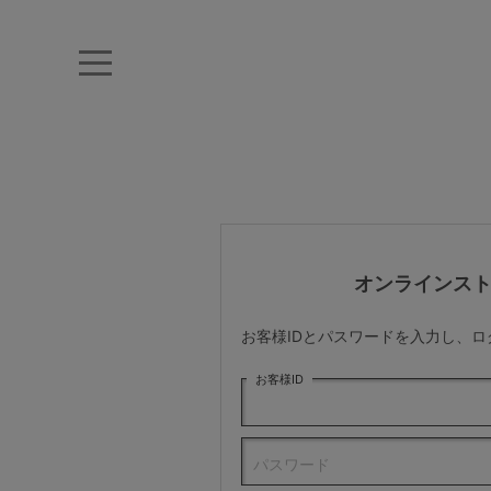
キーワード・品番から探す
ナイトブラ
ノンワイヤー
特盛ブラ
チューブトップ
折り畳
キャミソール
ルームウェア
育乳ブラ
アームカバー
オンラインス
カテゴリから探す
お客様IDとパスワードを入力し、
レッグウェア
お客様ID
下着
パスワード