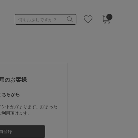
0
何をお探しですか？
1,000～1,999円
3,000～3,999円
用のお客様
こちらから
3足￥1,188靴下
イントが貯まります。貯まった
ご利用頂けます。