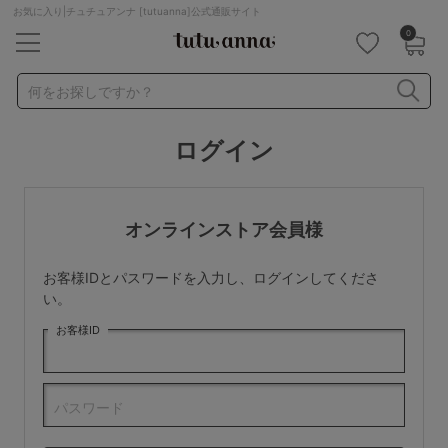
お気に入り|チュチュアンナ [tutuanna]公式通販サイト
0
キーワード・品番から探す
検索を閉じる
何をお探しですか？
ログイン
ナイトブラ
ノンワイヤー
特盛ブラ
チューブトップ
折り畳み
パジャマ
ストッキング
キャミソール
オンラインストア会員様
ルームウェア
育乳ブラ
アームカバー
お客様IDとパスワードを入力し、ログインしてくださ
カテゴリから探す
い。
お客様ID
レッグウェア
下着
ルームウェア
ライフスタイル
パスワード
メンズ
キッズ