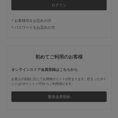
マタニティ
ギフトラッピング
お客様IDをお忘れの方
SALE
パスワードをお忘れの方
サイズからブラを探す
A60
A65
A70
A75
初めてご利用のお客様
B65
B70
B75
B80
オンラインストア会員登録はこちらから
C65
C70
C75
C80
C85
お買上げ金額に応じてお買物ポイントが貯まります。貯まったポイ
ントは1ポイント＝1円からご利用頂けます。
D65
D70
D75
D80
D85
すべてのサイズを表示する
E65
E70
E75
E80
E85
F65
F70
F75
F80
価格帯から探す