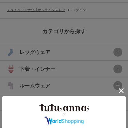
G65
G70
G75
チュチュアンナ公式オンラインストア
ログイン
～999円
1,000～1,999円
H70
H75
2,000～2,999円
3,000～3,999円
SS
S
M
カテゴリから探す
L
LL
3L
4,000円～
3足￥1,188靴下
レッグウェア
S-AB
S-CD
S-EF
セールアイテムから探す
M-AB
M-CD
M-EF
下着・インナー
セールアイテム
L-AB
L-CD
L-EF
その他から探す
ルームウェア
LL-EF
お気に入り
ライフスタイル
サイズの表示を閉じる
新着アイテム
メンズ