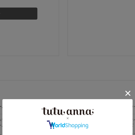
その他から探す
お気に入り
新着アイテム
ランキング
高評価レビューアイテム
ームウェア
ライフスタイル
メンズ
キ
WEB限定アイテム
べての
すべての
すべてのメン
す
ームウェア
ライフスタイ
ズ
ズ
ル
特集ページ
メンズソック
キ