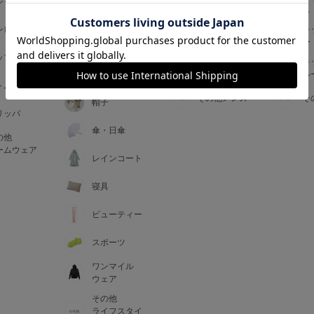
ジャマ
ス
ス
アームカバー
ンピース
メンズインナ
キ
手袋
ー
ー
5
ップス
メンズ
キ
マフラー・テ
ルームウェア
ル
ィペット
0
トム
その他メンズ
そ
帽子
リッパ
0
C85
傘・日傘
の他
0
D85
ームウェア
レインコート
0
E85
寝具
ビューティー
0
スポーツ
ワンマイル
ウェア
その他
ライフスタイ