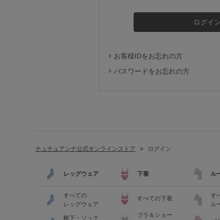
ルームウェア
ライフスタイル
お客様IDをお忘れの方
メンズ
パスワードをお忘れの方
キッズ
マタニティ
チュチュアンナ公式オンラインストア
ログイン
ギフトラッピング
レッグウェア
下着
ル
SALE
すべての
す
すべての下着
レッグウェア
ル
ブラ＆ショー
靴下・ソック