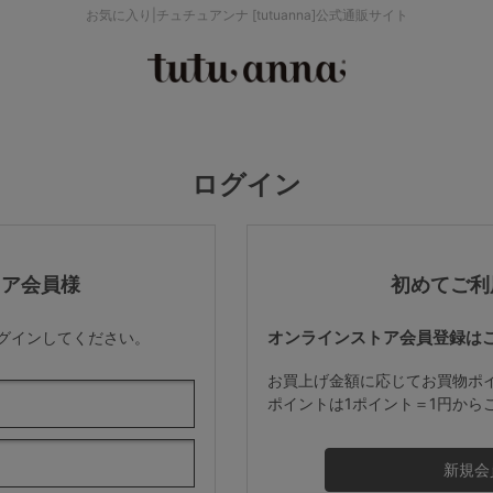
お気に入り|チュチュアンナ [tutuanna]公式通販サイト
検索を閉じる
価格帯から探す
ログイン
～999円
み
パジャマ
ストッキング
2,000～2,999円
トア会員様
初めてご利
オンラインストア会員登録は
ログインしてください。
4,000円～
お買上げ金額に応じてお買物ポ
ポイントは1ポイント＝1円から
セールアイテムから探す
セールアイテム