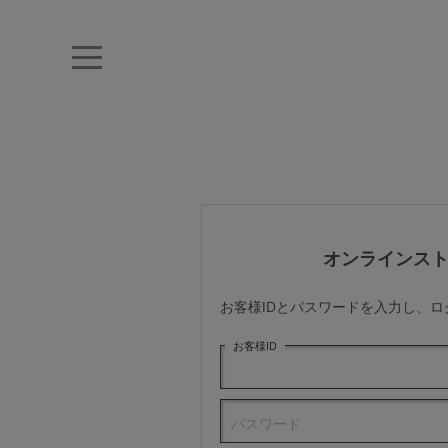
キーワード・品番から探す
ナイトブラ
ノンワイヤー
特盛ブラ
チューブトップ
折り畳
キャミソール
ルームウェア
育乳ブラ
アームカバー
オンラインス
カテゴリから探す
お客様IDとパスワードを入力し、
レッグウェア
お客様ID
下着
パスワード