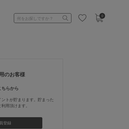
0
何をお探しですか？
1,000～1,999円
3,000～3,999円
用のお客様
こちらから
3足￥1,188靴下
イントが貯まります。貯まった
ご利用頂けます。