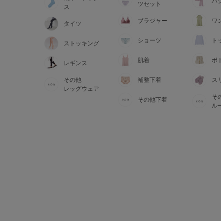
サイズからブラを探す
パ
ツセット
ス
ブラジャー
ワ
タイツ
A60
A65
A70
A7
ショーツ
ト
ストッキング
B65
B70
B75
B8
肌着
ボ
レギンス
その他
補整下着
ス
C65
C70
C75
C8
レッグウェア
そ
その他下着
D65
D70
D75
D8
ル
E65
E70
E75
E8
F65
F70
F75
F8
G65
G70
G75
H70
H75