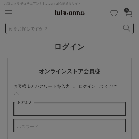
お気に入り|チュチュアンナ [tutuanna]公式通販サイト
0
キーワード・品番から探す
検索を閉じる
何をお探しですか？
ログイン
ナイトブラ
ノンワイヤー
特盛ブラ
チューブトップ
折り畳み
パジャマ
ストッキング
キャミソール
オンラインストア会員様
ルームウェア
育乳ブラ
アームカバー
お客様IDとパスワードを入力し、ログインしてくださ
カテゴリから探す
い。
お客様ID
レッグウェア
下着
ルームウェア
ライフスタイル
パスワード
メンズ
キッズ