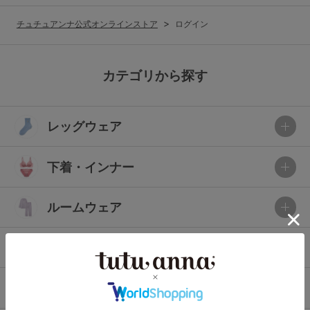
G65
G70
G75
チュチュアンナ公式オンラインストア
ログイン
～999円
1,000～1,999円
H70
H75
2,000～2,999円
3,000～3,999円
SS
S
M
カテゴリから探す
L
LL
3L
4,000円～
3足￥1,188靴下
レッグウェア
S-AB
S-CD
S-EF
セールアイテムから探す
M-AB
M-CD
M-EF
下着・インナー
セールアイテム
L-AB
L-CD
L-EF
その他から探す
ルームウェア
LL-EF
お気に入り
ライフスタイル
サイズの表示を閉じる
新着アイテム
メンズ