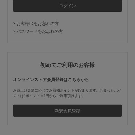
マタニティ
ギフトラッピング
お客様IDをお忘れの方
SALE
パスワードをお忘れの方
サイズからブラを探す
A60
A65
A70
A75
初めてご利用のお客様
B65
B70
B75
B80
オンラインストア会員登録はこちらから
C65
C70
C75
C80
C85
お買上げ金額に応じてお買物ポイントが貯まります。貯まったポイ
ントは1ポイント＝1円からご利用頂けます。
D65
D70
D75
D80
D85
すべてのサイズを表示する
E65
E70
E75
E80
E85
F65
F70
F75
F80
価格帯から探す