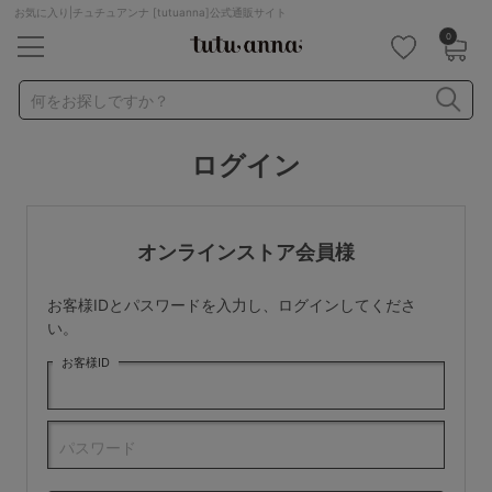
お気に入り|チュチュアンナ [tutuanna]公式通販サイト
0
キーワード・品番から探す
検索を閉じる
何をお探しですか？
ログイン
ナイトブラ
ノンワイヤー
特盛ブラ
チューブトップ
折り畳み
パジャマ
ストッキング
キャミソール
オンラインストア会員様
ルームウェア
育乳ブラ
アームカバー
お客様IDとパスワードを入力し、ログインしてくださ
カテゴリから探す
い。
お客様ID
レッグウェア
下着
ルームウェア
ライフスタイル
パスワード
メンズ
キッズ