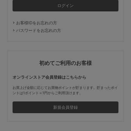
マタニティ
ギフトラッピング
お客様IDをお忘れの方
SALE
パスワードをお忘れの方
サイズからブラを探す
A60
A65
A70
A75
初めてご利用のお客様
B65
B70
B75
B80
オンラインストア会員登録はこちらから
C65
C70
C75
C80
C85
お買上げ金額に応じてお買物ポイントが貯まります。貯まったポイ
ントは1ポイント＝1円からご利用頂けます。
D65
D70
D75
D80
D85
すべてのサイズを表示する
E65
E70
E75
E80
E85
F65
F70
F75
F80
価格帯から探す