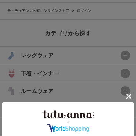
G65
G70
G75
チュチュアンナ公式オンラインストア
ログイン
～999円
1,000～1,999円
H70
H75
2,000～2,999円
3,000～3,999円
SS
S
M
カテゴリから探す
L
LL
3L
4,000円～
3足￥1,188靴下
レッグウェア
S-AB
S-CD
S-EF
セールアイテムから探す
M-AB
M-CD
M-EF
下着・インナー
セールアイテム
L-AB
L-CD
L-EF
その他から探す
ルームウェア
LL-EF
お気に入り
ライフスタイル
サイズの表示を閉じる
新着アイテム
メンズ