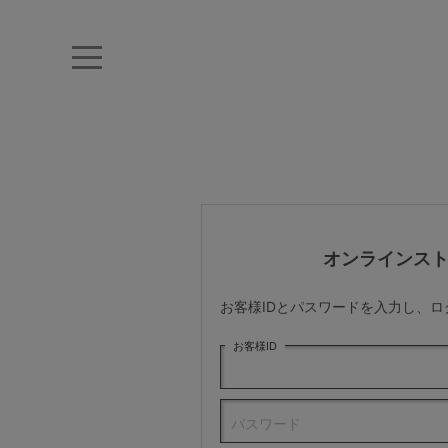
キーワード・品番から探す
ナイトブラ
ノンワイヤー
特盛ブラ
チューブトップ
折り畳
キャミソール
ルームウェア
育乳ブラ
アームカバー
オンラインス
カテゴリから探す
お客様IDとパスワードを入力し、
レッグウェア
お客様ID
下着
パスワード