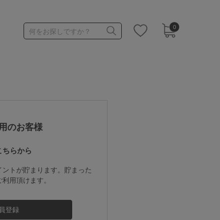
0
何をお探しですか？
1,000～1,999円
3,000～3,999円
用のお客様
こちらから
3足￥1,188靴下
イントが貯まります。貯まった
ご利用頂けます。