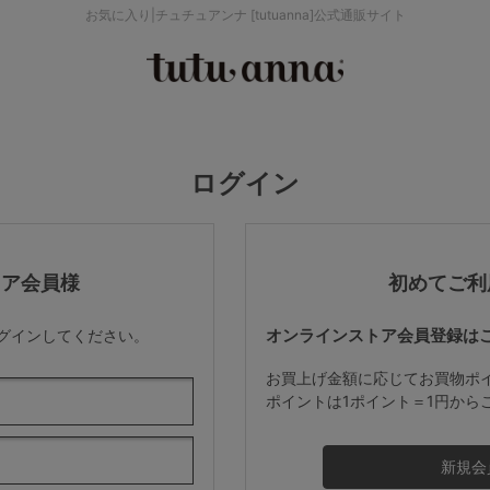
お気に入り|チュチュアンナ [tutuanna]公式通販サイト
検索を閉じる
価格帯から探す
ログイン
～999円
み
パジャマ
ストッキング
2,000～2,999円
トア会員様
初めてご利
オンラインストア会員登録は
ログインしてください。
4,000円～
お買上げ金額に応じてお買物ポ
ポイントは1ポイント＝1円から
セールアイテムから探す
セールアイテム