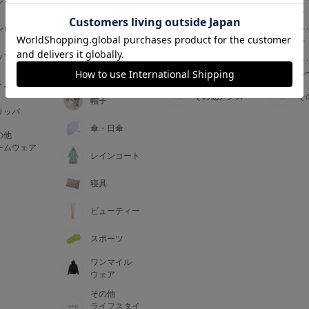
ジャマ
ス
ス
アームカバー
ンピース
メンズインナ
キ
手袋
ー
ー
5
ップス
メンズ
キ
マフラー・テ
ルームウェア
ル
ィペット
0
トム
その他メンズ
そ
帽子
リッパ
0
C85
傘・日傘
の他
0
D85
ームウェア
レインコート
0
E85
寝具
ビューティー
0
スポーツ
ワンマイル
ウェア
その他
ライフスタイ