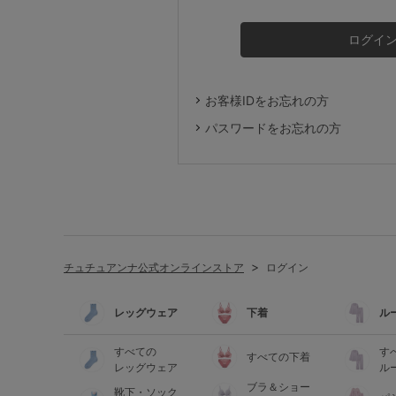
ルームウェア
ライフスタイル
お客様IDをお忘れの方
メンズ
パスワードをお忘れの方
キッズ
マタニティ
チュチュアンナ公式オンラインストア
ログイン
ギフトラッピング
レッグウェア
下着
ル
SALE
すべての
す
すべての下着
レッグウェア
ル
ブラ＆ショー
靴下・ソック