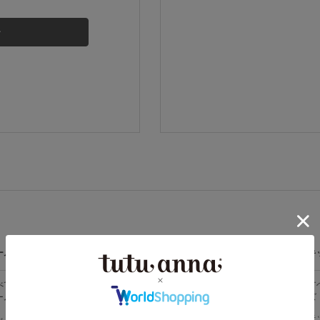
その他から探す
お気に入り
新着アイテム
ランキング
高評価レビューアイテム
ームウェア
ライフスタイル
メンズ
キ
WEB限定アイテム
べての
すべての
すべてのメン
す
ームウェア
ライフスタイ
ズ
ズ
ル
特集ページ
メンズソック
キ