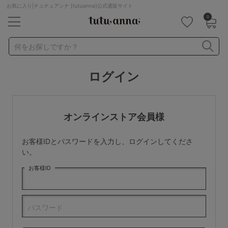
お気に入り|チュチュアンナ [tutuanna]公式通販サイト
0
キーワード・品番から探す
検索を閉じる
何をお探しですか？
ログイン
ナイトブラ
ノンワイヤー
特盛ブラ
チューブトップ
折り畳み
パジャマ
ストッキング
キャミソール
オンラインストア会員様
ルームウェア
育乳ブラ
アームカバー
お客様IDとパスワードを入力し、ログインしてくださ
カテゴリから探す
い。
お客様ID
レッグウェア
下着
ルームウェア
ライフスタイル
パスワード
メンズ
キッズ