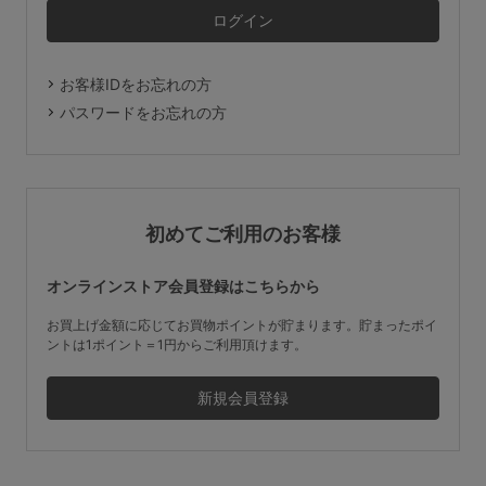
マタニティ
ギフトラッピング
お客様IDをお忘れの方
SALE
パスワードをお忘れの方
サイズからブラを探す
A60
A65
A70
A75
初めてご利用のお客様
B65
B70
B75
B80
オンラインストア会員登録はこちらから
C65
C70
C75
C80
C85
お買上げ金額に応じてお買物ポイントが貯まります。貯まったポイ
ントは1ポイント＝1円からご利用頂けます。
D65
D70
D75
D80
D85
すべてのサイズを表示する
E65
E70
E75
E80
E85
F65
F70
F75
F80
価格帯から探す