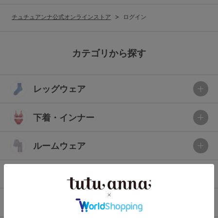
G65
G70
G75
チュチュアンナ公式オンラインストア
ログイン
～999円
1,000～1,999円
H70
H75
2,000～2,999円
3,000～3,999円
SS
S
M
カテゴリから探す
L
LL
3L
4,000円～
3足￥1,188靴下
レッグウェア
S-AB
S-CD
S-EF
セールアイテムから探す
M-AB
M-CD
M-EF
下着・インナー
セールアイテム
L-AB
L-CD
L-EF
その他から探す
ルームウェア
LL-EF
お気に入り
ライフスタイル
サイズの表示を閉じる
新着アイテム
メンズ