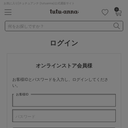
お気に入り|チュチュアンナ [tutuanna]公式通販サイト
0
キーワード・品番から探す
検索を閉じる
何をお探しですか？
ログイン
ナイトブラ
ノンワイヤー
特盛ブラ
チューブトップ
折り畳み
パジャマ
ストッキング
キャミソール
オンラインストア会員様
ルームウェア
育乳ブラ
アームカバー
お客様IDとパスワードを入力し、ログインしてくださ
カテゴリから探す
い。
お客様ID
レッグウェア
下着
ルームウェア
ライフスタイル
パスワード
メンズ
キッズ