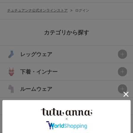
G65
G70
G75
チュチュアンナ公式オンラインストア
ログイン
～999円
1,000～1,999円
H70
H75
2,000～2,999円
3,000～3,999円
SS
S
M
カテゴリから探す
L
LL
3L
4,000円～
3足￥1,188靴下
レッグウェア
S-AB
S-CD
S-EF
セールアイテムから探す
M-AB
M-CD
M-EF
下着・インナー
セールアイテム
L-AB
L-CD
L-EF
その他から探す
ルームウェア
LL-EF
お気に入り
ライフスタイル
サイズの表示を閉じる
新着アイテム
メンズ