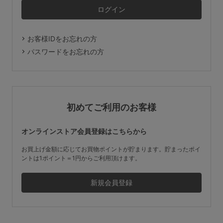
マタニティ
ギフトラッピング
お客様IDをお忘れの方
SALE
パスワードをお忘れの方
サイズからブラを探す
A60
A65
A70
A75
初めてご利用のお客様
B65
B70
B75
B80
オンラインストア会員登録はこちらから
C65
C70
C75
C80
C85
お買上げ金額に応じてお買物ポイントが貯まります。貯まったポイ
ントは1ポイント＝1円からご利用頂けます。
D65
D70
D75
D80
D85
すべてのサイズを表示する
E65
E70
E75
E80
E85
F65
F70
F75
F80
価格帯から探す