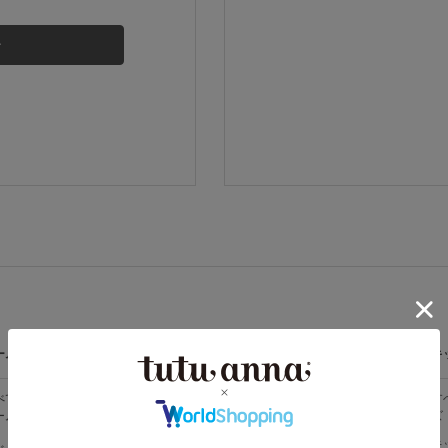
その他から探す
お気に入り
新着アイテム
ランキング
高評価レビューアイテム
ームウェア
ライフスタイル
メンズ
キ
WEB限定アイテム
べての
すべての
すべてのメン
す
ームウェア
ライフスタイ
ズ
ズ
ル
特集ページ
メンズソック
キ