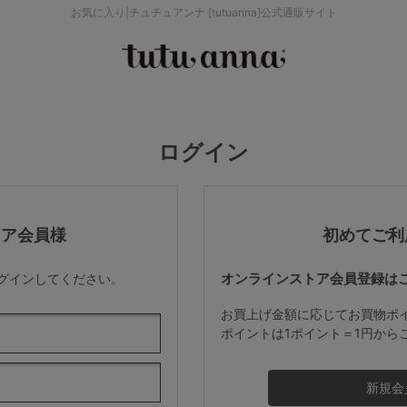
お気に入り|チュチュアンナ [tutuanna]公式通販サイト
検索を閉じる
価格帯から探す
ログイン
～999円
み
パジャマ
ストッキング
2,000～2,999円
トア会員様
初めてご利
オンラインストア会員登録は
ログインしてください。
4,000円～
お買上げ金額に応じてお買物ポ
ポイントは1ポイント＝1円から
セールアイテムから探す
セールアイテム