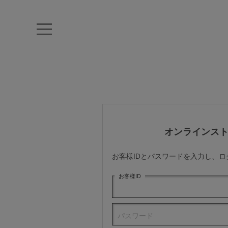
キーワード・品番から探す
ナイトブラ
ノンワイヤー
特盛ブラ
チューブトップ
折り畳
キャミソール
ルームウェア
育乳ブラ
アームカバー
オンラインス
カテゴリから探す
お客様IDとパスワードを入力し、
レッグウェア
お客様ID
下着
パスワード