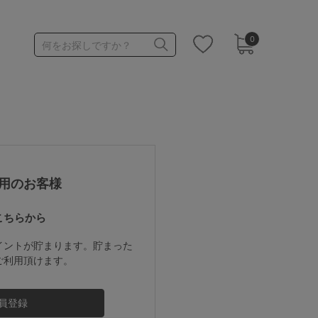
0
何をお探しですか？
1,000～1,999円
3,000～3,999円
用のお客様
こちらから
3足￥1,188靴下
イントが貯まります。貯まった
ご利用頂けます。