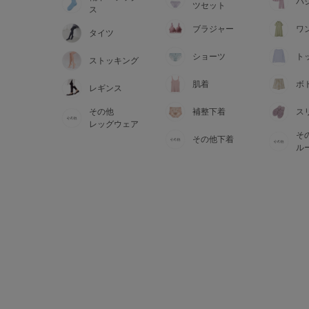
サイズからブラを探す
パ
ツセット
ス
ブラジャー
ワ
タイツ
A60
A65
A70
A7
ショーツ
ト
ストッキング
B65
B70
B75
B8
肌着
ボ
レギンス
その他
補整下着
ス
C65
C70
C75
C8
レッグウェア
そ
その他下着
D65
D70
D75
D8
ル
E65
E70
E75
E8
F65
F70
F75
F8
G65
G70
G75
H70
H75