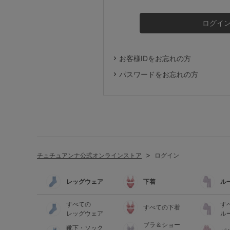
ルームウェア
ライフスタイル
お客様IDをお忘れの方
メンズ
パスワードをお忘れの方
キッズ
マタニティ
チュチュアンナ公式オンラインストア
ログイン
ギフトラッピング
レッグウェア
下着
ル
SALE
すべての
す
すべての下着
レッグウェア
ル
ブラ＆ショー
靴下・ソック