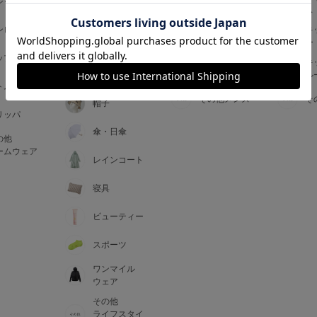
ジャマ
ス
ス
アームカバー
ンピース
メンズインナ
キ
手袋
ー
ー
5
ップス
メンズ
キ
マフラー・テ
ルームウェア
ル
ィペット
0
トム
その他メンズ
そ
帽子
リッパ
0
C85
傘・日傘
の他
0
D85
ームウェア
レインコート
0
E85
寝具
ビューティー
0
スポーツ
ワンマイル
ウェア
その他
ライフスタイ