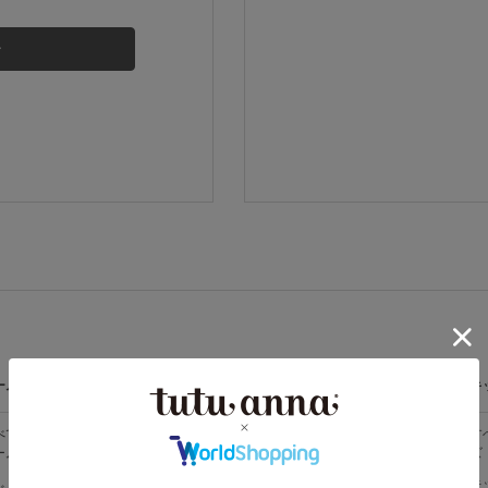
その他から探す
お気に入り
新着アイテム
ランキング
高評価レビューアイテム
ームウェア
ライフスタイル
メンズ
キ
WEB限定アイテム
べての
すべての
すべてのメン
す
ームウェア
ライフスタイ
ズ
ズ
ル
特集ページ
メンズソック
キ