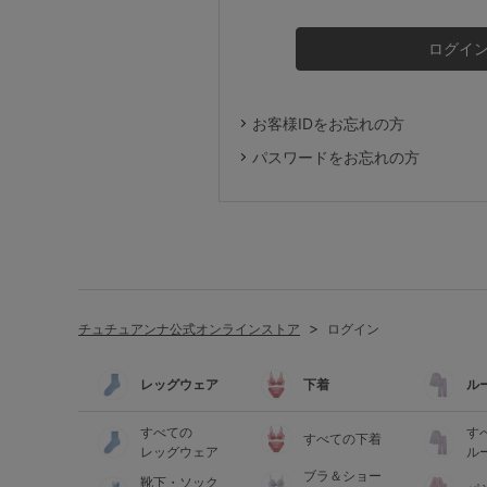
ルームウェア
ライフスタイル
お客様IDをお忘れの方
メンズ
パスワードをお忘れの方
キッズ
マタニティ
チュチュアンナ公式オンラインストア
ログイン
ギフトラッピング
レッグウェア
下着
ル
SALE
すべての
す
すべての下着
レッグウェア
ル
ブラ＆ショー
靴下・ソック