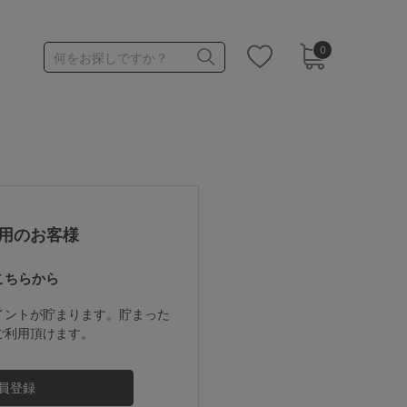
0
何をお探しですか？
1,000～1,999円
3,000～3,999円
用のお客様
こちらから
3足￥1,188靴下
イントが貯まります。貯まった
ご利用頂けます。