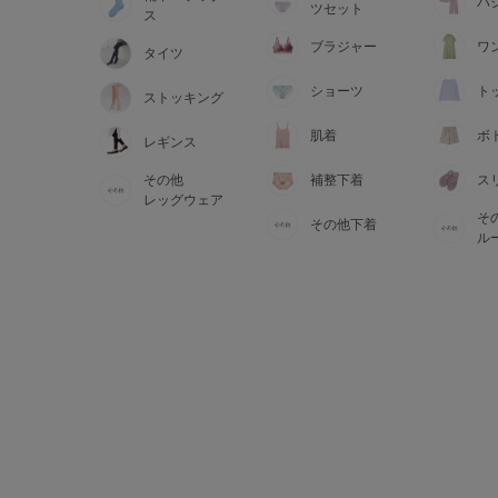
サイズからブラを探す
パ
ツセット
ス
ブラジャー
ワ
タイツ
A60
A65
A70
A7
ショーツ
ト
ストッキング
B65
B70
B75
B8
肌着
ボ
レギンス
その他
補整下着
ス
C65
C70
C75
C8
レッグウェア
そ
その他下着
D65
D70
D75
D8
ル
E65
E70
E75
E8
F65
F70
F75
F8
G65
G70
G75
H70
H75