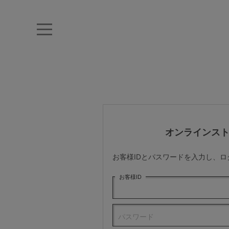
キーワード・品番から探す
ナイトブラ
ノンワイヤー
特盛ブラ
チューブトップ
折り畳
キャミソール
ルームウェア
育乳ブラ
アームカバー
オンラインス
カテゴリから探す
お客様IDとパスワードを入力し、
レッグウェア
お客様ID
下着
パスワード