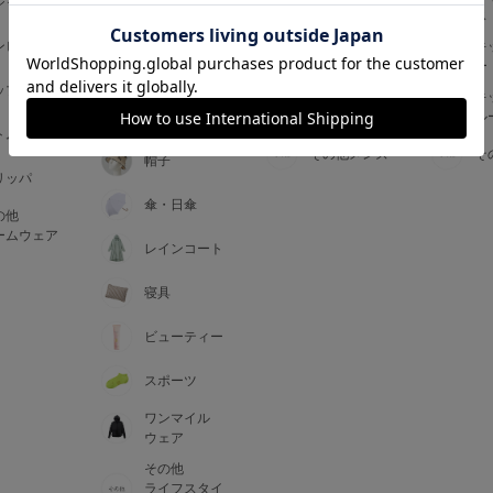
ジャマ
ス
ス
アームカバー
ンピース
メンズインナ
キ
手袋
ー
ー
5
ップス
メンズ
キ
マフラー・テ
ルームウェア
ル
ィペット
0
トム
その他メンズ
そ
帽子
リッパ
0
C85
傘・日傘
の他
0
D85
ームウェア
レインコート
0
E85
寝具
ビューティー
0
スポーツ
ワンマイル
ウェア
その他
ライフスタイ