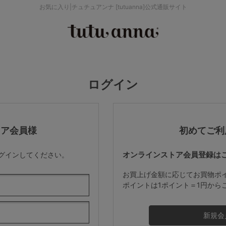
お気に入り|チュチュアンナ [tutuanna]公式通販サイト
検索を閉じる
価格帯から探す
ログイン
～999円
み
パジャマ
ストッキング
2,000～2,999円
トア会員様
初めてご利
オンラインストア会員登録は
ログインしてください。
4,000円～
お買上げ金額に応じてお買物ポ
ポイントは1ポイント＝1円から
セールアイテムから探す
セールアイテム