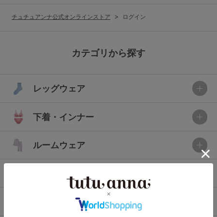
G65
G70
G75
チュチュアンナ公式オンラインストア
ログイン
～999円
1,000～1,999円
H70
H75
2,000～2,999円
3,000～3,999円
SS
S
M
カテゴリから探す
L
LL
3L
4,000円～
3足￥1,188靴下
レッグウェア
S-AB
S-CD
S-EF
セールアイテムから探す
M-AB
M-CD
M-EF
下着・インナー
セールアイテム
L-AB
L-CD
L-EF
その他から探す
ルームウェア
LL-EF
お気に入り
ライフスタイル
サイズの表示を閉じる
新着アイテム
メンズ