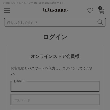
お気に入り|チュチュアンナ [tutuanna]公式通販サイト
0
キーワード・品番から探す
検索を閉じる
何をお探しですか？
ログイン
ナイトブラ
ノンワイヤー
特盛ブラ
チューブトップ
折り畳み
パジャマ
ストッキング
キャミソール
オンラインストア会員様
ルームウェア
育乳ブラ
アームカバー
お客様IDとパスワードを入力し、ログインしてくださ
カテゴリから探す
い。
お客様ID
レッグウェア
下着
ルームウェア
ライフスタイル
パスワード
メンズ
キッズ