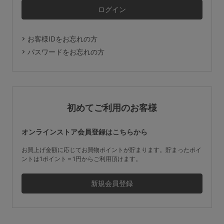
マタニティ
ギフトラッピング
お客様IDをお忘れの方
SALE
パスワードをお忘れの方
サイズからブラを探す
A60
A65
A70
A75
初めてご利用のお客様
B65
B70
B75
B80
オンラインストア会員登録はこちらから
C65
C70
C75
C80
C85
お買上げ金額に応じてお買物ポイントが貯まります。貯まったポイ
ントは1ポイント＝1円からご利用頂けます。
D65
D70
D75
D80
D85
すべてのサイズを表示する
E65
E70
E75
E80
E85
F65
F70
F75
F80
価格帯から探す