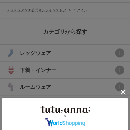
G65
G70
G75
チュチュアンナ公式オンラインストア
ログイン
～999円
1,000～1,999円
H70
H75
2,000～2,999円
3,000～3,999円
SS
S
M
カテゴリから探す
L
LL
3L
4,000円～
3足￥1,188靴下
レッグウェア
S-AB
S-CD
S-EF
セールアイテムから探す
M-AB
M-CD
M-EF
下着・インナー
セールアイテム
L-AB
L-CD
L-EF
その他から探す
ルームウェア
LL-EF
お気に入り
ライフスタイル
サイズの表示を閉じる
新着アイテム
メンズ