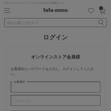
お気に入り|チュチュアンナ [tutuanna]公式通販サイト
0
キーワード・品番から探す
検索を閉じる
何をお探しですか？
ログイン
ナイトブラ
ノンワイヤー
特盛ブラ
チューブトップ
折り畳み
パジャマ
ストッキング
キャミソール
オンラインストア会員様
ルームウェア
育乳ブラ
アームカバー
お客様IDとパスワードを入力し、ログインしてくださ
カテゴリから探す
い。
お客様ID
レッグウェア
下着
ルームウェア
ライフスタイル
パスワード
メンズ
キッズ