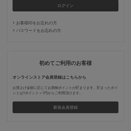
マタニティ
ギフトラッピング
お客様IDをお忘れの方
SALE
パスワードをお忘れの方
サイズからブラを探す
A60
A65
A70
A75
初めてご利用のお客様
B65
B70
B75
B80
オンラインストア会員登録はこちらから
C65
C70
C75
C80
C85
お買上げ金額に応じてお買物ポイントが貯まります。貯まったポイ
ントは1ポイント＝1円からご利用頂けます。
D65
D70
D75
D80
D85
すべてのサイズを表示する
E65
E70
E75
E80
E85
F65
F70
F75
F80
価格帯から探す