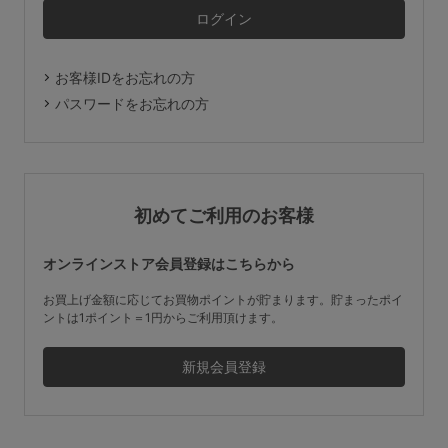
マタニティ
ギフトラッピング
お客様IDをお忘れの方
SALE
パスワードをお忘れの方
サイズからブラを探す
A60
A65
A70
A75
初めてご利用のお客様
B65
B70
B75
B80
オンラインストア会員登録はこちらから
C65
C70
C75
C80
C85
お買上げ金額に応じてお買物ポイントが貯まります。貯まったポイ
ントは1ポイント＝1円からご利用頂けます。
D65
D70
D75
D80
D85
すべてのサイズを表示する
E65
E70
E75
E80
E85
F65
F70
F75
F80
価格帯から探す