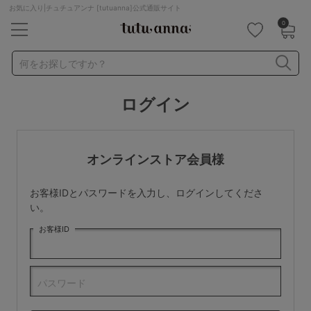
お気に入り|チュチュアンナ [tutuanna]公式通販サイト
0
キーワード・品番から探す
検索を閉じる
何をお探しですか？
ログイン
ナイトブラ
ノンワイヤー
特盛ブラ
チューブトップ
折り畳み
パジャマ
ストッキング
キャミソール
オンラインストア会員様
ルームウェア
育乳ブラ
アームカバー
お客様IDとパスワードを入力し、ログインしてくださ
カテゴリから探す
い。
お客様ID
レッグウェア
下着
ルームウェア
ライフスタイル
パスワード
メンズ
キッズ