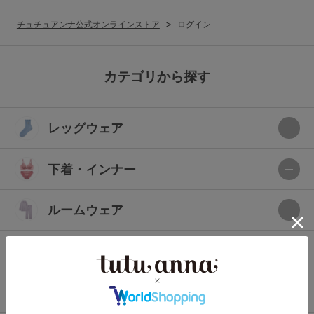
G65
G70
G75
チュチュアンナ公式オンラインストア
ログイン
～999円
1,000～1,999円
H70
H75
2,000～2,999円
3,000～3,999円
SS
S
M
カテゴリから探す
L
LL
3L
4,000円～
3足￥1,188靴下
レッグウェア
S-AB
S-CD
S-EF
セールアイテムから探す
M-AB
M-CD
M-EF
下着・インナー
セールアイテム
L-AB
L-CD
L-EF
その他から探す
ルームウェア
LL-EF
お気に入り
ライフスタイル
サイズの表示を閉じる
新着アイテム
メンズ